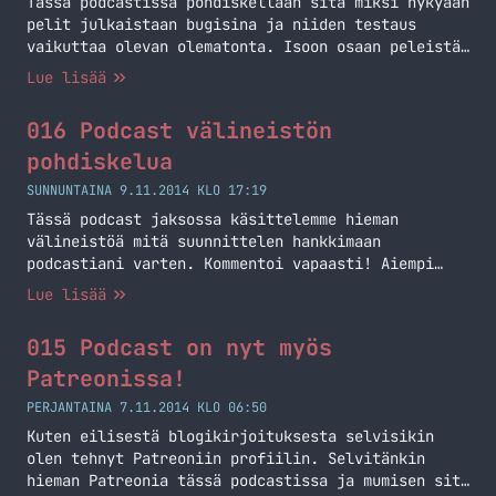
Tässä podcastissa pohdiskellaan sitä miksi nykyään
pelit julkaistaan bugisina ja niiden testaus
vaikuttaa olevan olematonta. Isoon osaan peleistä
jää julkaisussa isoja bugeja ja ongelmia, jotka
Lue lisää
jopa rikkovat pelin tärkeimpiä ominaisuuksia.
Linkkejä: Engadgetin artikkeli TotalBiscuitin
016 Podcast välineistön
kanava Alla on vielä pari videota yhdeltä
suosituimmista peliarvosteluja tekevästä
pohdiskelua
YouTubettajasta – nimittäin TotalBiscuitilta.
SUNNUNTAINA 9.11.2014 KLO 17:19
Tässä podcast jaksossa käsittelemme hieman
välineistöä mitä suunnittelen hankkimaan
podcastiani varten. Kommentoi vapaasti! Aiempi
artikkeli blogissa
Lue lisää
(https://markokaartinen.net/podcast-valineistoa/)
Behringer Xenyx 802
015 Podcast on nyt myös
(http://www.thomann.de/fi/behringer_xenyx_802.htm)
Audio-Technica AT2020 Popkiller Set
Patreonissa!
(http://www.thomann.de/fi/audio_technicaat2020_popkil
PERJANTAINA 7.11.2014 KLO 06:50
Behringer HA400
Kuten eilisestä blogikirjoituksesta selvisikin
(http://www.thomann.de/fi/behringer_ha400.htm)
olen tehnyt Patreoniin profiilin. Selvitänkin
Behringer U-Control UCA202
hieman Patreonia tässä podcastissa ja mumisen sitä
(http://www.thomann.de/fi/behringer_ucontrol_uca_202.