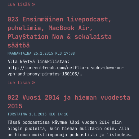
kuitenkin tämänkertaisen podcastin muistilista ja
Lue lisää
kommentteja. #Podcastday Tämä kansainvälinen
podcast päivä sai minut tekemään tämän podcastin
023 Ensimmäinen livepodcast,
joten suon sille pari sanaa ja mainosta samalla.
Tuota linkkaamaani sivustoa kannataa käydä
puhelimia, MacBook Air,
tutkailemassa, löytyypi nimittäin mielenkiintoista
PlayStation Now & sekalaista
historiaa ja muuta… Jatka lukemista 024
säätöä
#Podcastday – pitkästä aikaa eetterissä
MAANANTAINA 26.1.2015 KLO 17:08
Alla käytyä linkkilistaa:
http://torrentfreak.com/netflix-cracks-down-on-
vpn-and-proxy-pirates-150103/
http://www.androidauthority.com/xiaomi-redmi-2-
Lue lisää
577807/
http://www.itviikko.fi/uutiset/2014/12/30/windows-
022 Vuosi 2014 ja hieman vuodesta
10n-esiversio-ei-tue-levykkeita–hirvea-
haloo/201417740/7 http://kotaku.com/playstation-
2015
now-is-finally-getting-subscriptions-1677487560
TORSTAINA 1.1.2015 KLO 14:10
http://blog.us.playstation.com/2015/01/05/playstation
Tässä podcastissa käymme läpi vuoden 2014 niin
now-subscription-program-all-the-
blogin puolelta, kuin hieman muiltakin osin. Alla
details/#sf6733256Blog
on hieman muistiinpanoja podcastista ja listaukset
http://mobiili.fi/2015/01/06/tallainen-on-