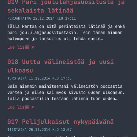
019 Pari joululahjasuositusta ja
fiksuin tehdä? Vinkkejä webdevaus workflowhun?
Muuta? Ja lopuksi niitä kissoja joita lupasin
sekalaista lätinää
teille!
PERJANTAINA 12.12.2014 KLO 17:11
Tällä kertaa on sitä perinteistä lätinää ja ehkä
pari joululahjasuositustakin. Tein tämän hieman
extempore ja tarkoitus oli tehdä ensin
livehommana, mutta koitetaan ensi kerraksi saada
Lue lisää
jotain fiksumpaa aikaan. Nexus 9 Nexus 5 Nexus 6
iPad Air OnePlus One
018 Uutta välineistöä ja uusi
ulkoasu
TORSTAINA 11.12.2014 KLO 17:35
Sain aiemmin mainitsemani välineistön podcastia
varten ja eilen sai myös sivusto uuden ulkoasun.
Tällä podcastilla testaan lähinnä tuon uuden
setupin ja hieman puhelen turhuuksia.
Lue lisää
017 Pelijulkaisut nykypäivänä
TIISTAINA 25.11.2014 KLO 18:07