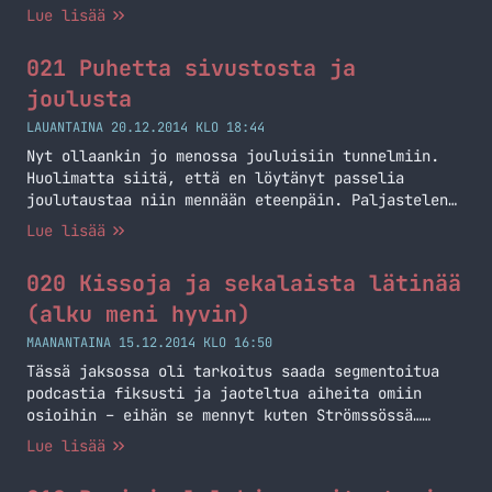
suosituimmista asioista ja niistä mitä käytiin
ensimmainen-kodak-alypuhelin/
Lue lisää
podcastissa läpi tällä kertaa. Hyvää uutta vuotta
http://9to5mac.com/2015/01/06/macbook-air-12-inch-
2015! Suosituimmat kirjoitukset vuonna 2014 (ne
redesign/ Kaikki linkit löytyy myös
021 Puhetta sivustosta ja
jotka julkaistiin tänä vuonna): Kesärenkaat
keskustelusta: https://markokaartinen.net/keskustelu/
Tallinnasta: Tarjouspyynnöt Polar Loop
joulusta
aihevinkit-ja-linkit.166/ Esitettiin myös livenä:
ensikokemuksia Jolla muutaman päivän jälkeen
LAUANTAINA 20.12.2014 KLO 18:44
Kadonneen Android… Jatka lukemista 022 Vuosi 2014
Nyt ollaankin jo menossa jouluisiin tunnelmiin.
ja hieman vuodesta 2015
Huolimatta siitä, että en löytänyt passelia
joulutaustaa niin mennään eteenpäin. Paljastelen
myös hieman sitä mitä on sivustolle tulossa tässä
Lue lisää
joulun aikaan. Pitemmittä lätinöittä, kuunnelkaa
podcast ja haluan vielä toivottaa erikseen
020 Kissoja ja sekalaista lätinää
podcastin kuuntelijoille hyvää joulua!
(alku meni hyvin)
MAANANTAINA 15.12.2014 KLO 16:50
Tässä jaksossa oli tarkoitus saada segmentoitua
podcastia fiksusti ja jaoteltua aiheita omiin
osioihin – eihän se mennyt kuten Strömssössä…
Muutama linkki: Blubrry Twitter Facebook Instagram
Lue lisää
Codekit Tower Sublime Text SourceTree Kasa
kysymyksiä teille: Miten podcastia olisi teistä