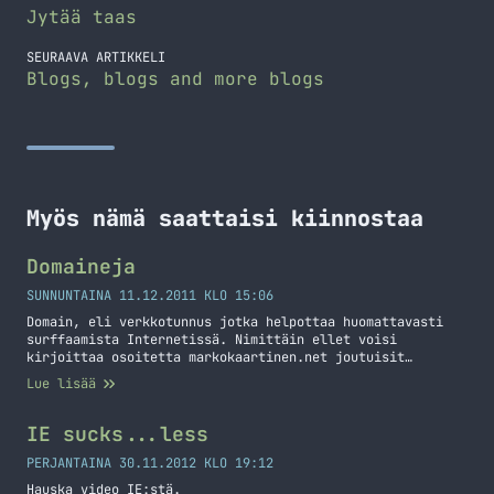
Jytää taas
SEURAAVA ARTIKKELI
Blogs, blogs and more blogs
Myös nämä saattaisi kiinnostaa
Domaineja
SUNNUNTAINA 11.12.2011 KLO 15:06
Domain, eli verkkotunnus jotka helpottaa huomattavasti
surffaamista Internetissä. Nimittäin ellet voisi
kirjoittaa osoitetta markokaartinen.net joutuisit
kirjoittamaan ip-osoitteen ja siihen oman tunnistimen.
Lue lisää
Elämä on siis huomattavasti helpompaa domainien avulla.
Tällä artikkelilla on yksi tarkoitus, nimittäin kertoa
mistä itse hankin domainit – tätä kun on jokusen kerran
IE sucks...less
minulta kysytty ja itse olen jokusen domainin hankkinut
sillä sattuupa… Jatka lukemista Domaineja
PERJANTAINA 30.11.2012 KLO 19:12
Hauska video IE:stä.