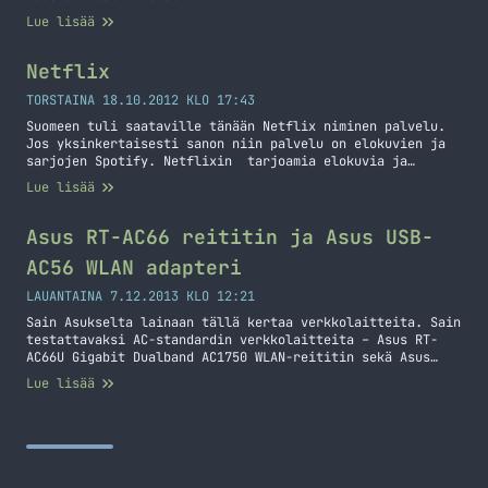
Lue lisää
Netflix
TORSTAINA 18.10.2012 KLO 17:43
Suomeen tuli saataville tänään Netflix niminen palvelu.
Jos yksinkertaisesti sanon niin palvelu on elokuvien ja
sarjojen Spotify. Netflixin tarjoamia elokuvia ja
sarjoja voit katsoa tietokoneella, tableteilla (ainakin
Lue lisää
iPad) ja pelikonsoleilla (Xbox, PS3, Wii). Tarkemman
listan kaikista vekottimista kuten myös televisioista
voit nähdä Netflixin omilta sivuilta. Nyt kun
Asus RT-AC66 reititin ja Asus USB-
rekisteröidyt niin saat kuukauden ajan käyttää ilmaiseksi
AC56 WLAN adapteri
Netflixiä… Jatka lukemista Netflix
LAUANTAINA 7.12.2013 KLO 12:21
Sain Asukselta lainaan tällä kertaa verkkolaitteita. Sain
testattavaksi AC-standardin verkkolaitteita – Asus RT-
AC66U Gigabit Dualband AC1750 WLAN-reititin sekä Asus
USB-AC56 kaksitaajuuksinen N1200 USB3.0 WLAN-adapteri.
Lue lisää
Tarkoituksena oli, että vertaan AC-standardin nopeutta
omaan nykyiseen verkkooni verrattuna. Oma verkkoni on
tällä hetkellä hieman monimutkainen simppelisti
selitettäväksi, mutta sanotaanko näin, että langaton
verkko NATattuna ja standardina on N-standardi. Eli saan
suhteellisen… Jatka lukemista Asus RT-AC66 reititin ja