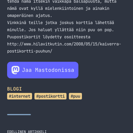
tehdä nämä itsekin vaikkapa balsapuusta, mutta
nämä ovat kyllä mielenkiintoinen ja ainakin
omaperäinen ajatus.
Vinkkinä teille jotka joskus korttia lähettää
minulle. Jos haluat yllättää niin puu on pop.
Puupostikortit löydetty osoitteesta
http://www.hilavitkutin.com/2008/05/15/kaiverra-
postikortti-puuhun/
Jaa Mastodonissa
BLOGI
#internet
#postikortti
#puu
EDELLINEN ARTIKKELI