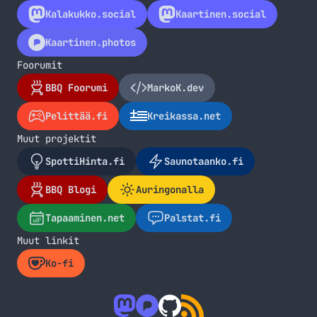
Kalakukko.social
Kaartinen.social
Kaartinen.photos
Foorumit
BBQ Foorumi
MarkoK.dev
Pelittää.fi
Kreikassa.net
Muut projektit
SpottiHinta.fi
Saunotaanko.fi
BBQ Blogi
Auringonalla
Tapaaminen.net
Palstat.fi
Muut linkit
Ko-fi