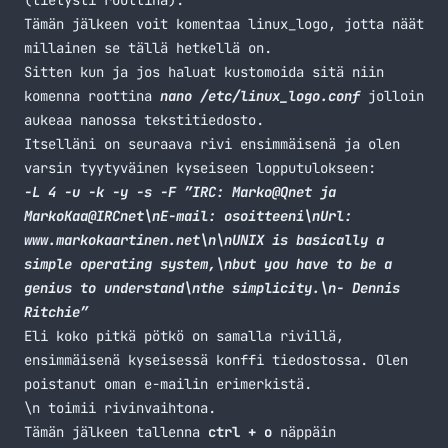
(tietysti roottina).
Tämän jälkeen voit komentaa linux_logo, jotta näät
millainen se tällä hetkellä on.
Sitten kun ja jos haluat kustomoida sitä niin
komenna roottina
nano /etc/linux_logo.conf
jolloin
aukeaa nanossa tekstitiedosto.
Itselläni on seuraava rivi ensimmäisenä ja olen
varsin tyytyväinen kyseiseen lopputulokseen:
-L 4 -u -k -y -s -F ”IRC: Marko@Qnet ja
MarkoKaa@IRCnet\nE-mail: osoitteeni\nUrl:
www.markokaartinen.net\n\nUNIX is basically a
simple operating system,\nbut you have to be a
genius to understand\nthe simplicity.\n- Dennis
Ritchie”
Eli koko pitkä pötkö on samalla rivillä,
ensimmäisenä kyseisessä konffi tiedostossa. Olen
poistanut oman e-mailin erimerkistä.
\n toimii rivinvaihtona.
Tämän jälkeen tallenna
ctrl + o
näppäin