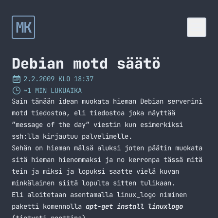
MK
Debian motd säätö
2.2.2009 KLO 18:37
~1 MIN LUKUAIKA
Sain tänään idean muokata hieman Debian serverini
motd tiedostoa, eli tiedostoa joka näyttää
”message of the day” viestin kun esimerkiksi
ssh:lla kirjautuu palvelimelle.
Sehän on hieman mälsä aluksi joten päätin muokata
sitä hieman hienommaksi ja no kerronpa tässä mitä
tein ja miksi ja lopuksi saatte vielä kuvan
minkälainen siitä lopulta sitten tulikaan.
Eli aloitetaan asentamalla linux_logo niminen
paketti komennolla
apt-get install linuxlogo