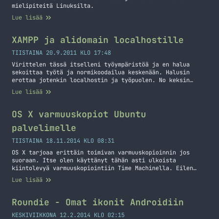
mielipiteitä Linuksilta.
Lue lisää
XAMPP ja alidomain localhostille
TIISTAINA 20.9.2011 KLO 17:48
Virittelen tässä itselleni työympäristöä ja en halua
sekoittaa työtä ja normikoodailua keskenään. Halusin
erottaa jotenkin localhostin ja työpuolen. No keksin
sitten, että miten onnistuisi work.localhost osoitteen
Lue lisää
tekeminen. Käytössänihän on XAMPP ja Windows 7 – uskon
tosin, että tämä toimii muillakin Windows asennuksilla.
1. Avaa C:WindowsSystem32driversetchosts tiedosto ja
OS X varmuuskopiot Ubuntu
lisää sinne seuraava rivi: 127.0.0.1 work.localhost 2.
palvelimelle
Avaa C:xamppapacheconfextrahttpd-vhosts.conf tiedosto…
Jatka lukemista XAMPP ja alidomain localhostille
TIISTAINA 18.11.2014 KLO 08:31
OS X tarjoaa erittäin toimivan varmuuskopioinnin jos
suoraan. Itse olen käyttänyt tähän asti ulkoista
kiintolevyä varmuuskopiointiin Time Machinella. Eilen
tuli kuitenkin mieleen, että miksi en käyttäisi toimiston
Lue lisää
nurkassa olevaa Ubuntu pohjaista palvelinta hyödyksi ja
laittaisi sinne varmuuskopiot menemään? Löysinkin
nopeasti ohjeen minkä suomennankin teille tässä niiltä
Roundie - Omat ikonit Androidiin
osin mitä itse tarvitsi tehdä. Tätä operaatiota varten
tarvitset… Jatka lukemista OS X varmuuskopiot Ubuntu
KESKIVIIKKONA 12.2.2014 KLO 02:15