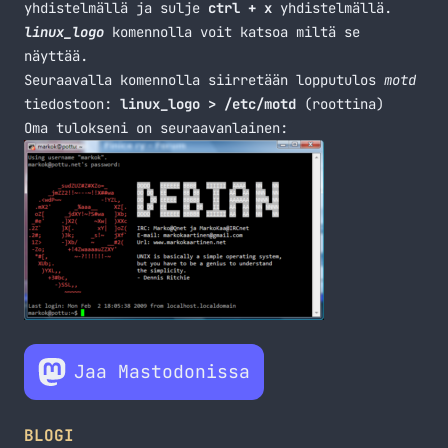
yhdistelmällä ja sulje
ctrl + x
yhdistelmällä.
linux_logo
komennolla voit katsoa miltä se
näyttää.
Seuraavalla komennolla siirretään lopputulos
motd
tiedostoon:
linux_logo > /etc/motd
(roottina)
Oma tulokseni on seuraavanlainen:
Jaa Mastodonissa
BLOGI