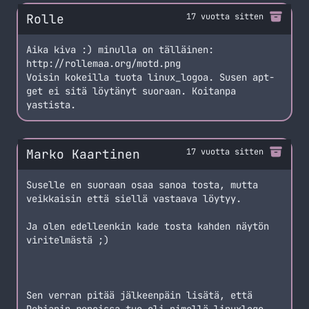
Rolle
17 vuotta sitten
Aika kiva :) minulla on tälläinen:
http://rollemaa.org/motd.png
Voisin kokeilla tuota linux_logoa. Susen apt-
get ei sitä löytänyt suoraan. Koitanpa
yastista.
Marko Kaartinen
17 vuotta sitten
Suselle en suoraan osaa sanoa tosta, mutta
veikkaisin että siellä vastaava löytyy.
Ja olen edelleenkin kade tosta kahden näytön
viritelmästä ;)
Sen verran pitää jälkeenpäin lisätä, että