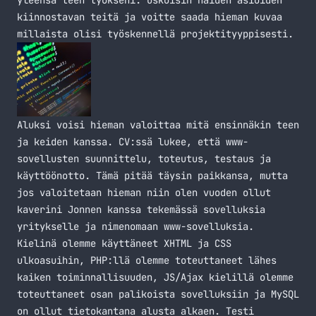
yleensä teen työkseni. Uskoisin näiden asioiden
kiinnostavan teitä ja voitte saada hieman kuvaa
millaista olisi työskennellä projektityyppisesti.
Aluksi voisi hieman valoittaa mitä ensinnäkin teen
ja keiden kanssa. CV:ssä lukee, että www-
sovellusten suunnittelu, toteutus, testaus ja
käyttöönotto. Tämä pitää täysin paikkansa, mutta
jos valoitetaan hieman niin olen vuoden ollut
kaverini Jonnen kanssa tekemässä sovelluksia
yritykselle ja nimenomaan www-sovelluksia.
Kielinä olemme käyttäneet XHTML ja CSS
ulkoasuihin, PHP:llä olemme toteuttaneet lähes
kaiken toiminnallisuuden, JS/Ajax kielillä olemme
toteuttaneet osan palikoista sovelluksiin ja MySQL
on ollut tietokantana alusta alkaen. Testi