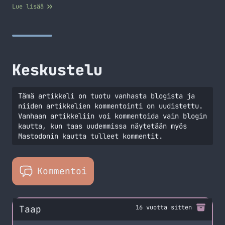
näin nopeasti suomennettuna on: Miksi kotona työskentely
Lue lisää
on sekä upeeta ja kauheaa. Ajattelin antaa näihin
aiheisiin oman näkökulman ja te voitte kommentoida myös!
Etätyössä hienoa Ei tarvitse herätä tuskallisen aikaisin
Tämä on kyllä hyvä puoli kotona työskentelyssä kun ei…
Jatka lukemista Etäduunia
Keskustelu
Tämä artikkeli on tuotu vanhasta blogista ja
niiden artikkelien kommentointi on uudistettu.
Vanhaan artikkeliin voi kommentoida vain blogin
kautta, kun taas uudemmissa näytetään myös
Mastodonin kautta tulleet kommentit.
Kommentoi
Taap
16 vuotta sitten