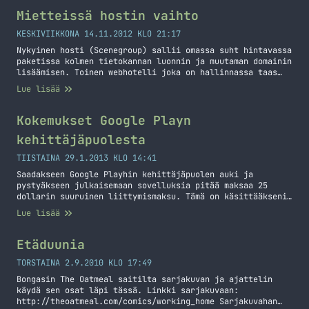
hieman päivitystä pistää ja tässäpä sitä tulee. Paljon ei
ole kerennyt vielä tekemään, mutta… Jatka lukemista PeLE
Mietteissä hostin vaihto
projun päivitystä
KESKIVIIKKONA 14.11.2012 KLO 21:17
Nykyinen hosti (Scenegroup) sallii omassa suht hintavassa
paketissa kolmen tietokannan luonnin ja muutaman domainin
lisäämisen. Toinen webhotelli joka on hallinnassa taas
sallii enemmän asioita, mutta on turkasen hidas.
Lue lisää
Pohdiskelin hieman, että mitähän kannattaisi tehdä ja
VPS:n hankkiminen olisi ehkä pieni yliampuminen sillä en
ehkä halua aikaani kuluttaa siihen, että säädän kaikki
Kokemukset Google Playn
mailipalvelimesta lähtien. Päätin siis,… Jatka lukemista
kehittäjäpuolesta
Mietteissä hostin vaihto
TIISTAINA 29.1.2013 KLO 14:41
Saadakseen Google Playhin kehittäjäpuolen auki ja
pystyäkseen julkaisemaan sovelluksia pitää maksaa 25
dollarin suuruinen liittymismaksu. Tämä on käsittääkseni
kertaluontoinen maksu kun taas Applella iOS
Lue lisää
kehittäjäohjelma maksaa 99 dollaria per vuosi. Androidin
puolella sovelluksen voit heittää lähes suoraan Play
kauppaan ja se on parin tunnin päästä siellä. Niin
Etäduunia
simppeliä se on. Päivityksen heittäminen on yhtä helppoa,
… Jatka lukemista Kokemukset Google Playn
TORSTAINA 2.9.2010 KLO 17:49
kehittäjäpuolesta
Bongasin The Oatmeal saitilta sarjakuvan ja ajattelin
käydä sen osat läpi tässä. Linkki sarjakuvaan:
http://theoatmeal.com/comics/working_home Sarjakuvahan