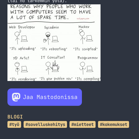
(tai no tarkemmin yötä).
Jaa Mastodonissa
BLOGI
#työ
#sovelluskehitys
#mietteet
#kokemukset