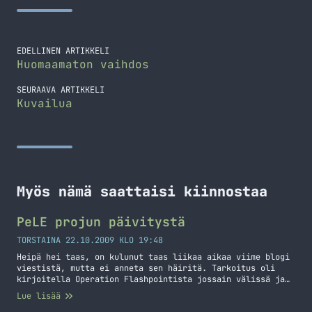
EDELLINEN ARTIKKELI
Huomaamaton vaihdos
SEURAAVA ARTIKKELI
Kuvailua
Myös nämä saattaisi kiinnostaa
PeLE projun päivitystä
TORSTAINA 22.10.2009 KLO 19:48
Heipä hei taas, on kulunut taas liikaa aikaa viime blogi
viestistä, mutta ei anneta sen häiritä. Tarkoitus oli
kirjoitella Operation Flashpointista jossain välissä ja
koitetaan nyt se saada ulos tässä viikon sisällä. Mutta
Lue lisää
joo kuten kuten otsikko kertoo niin PeLEtyksestä piti