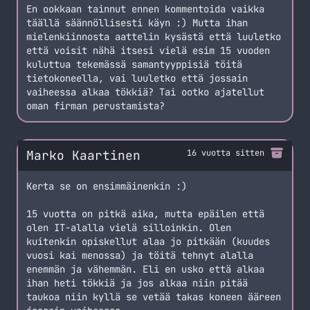
En ookkaan tainnut ennen kommentoida vaikka
täällä säännöllisesti käyn :) Mutta ihan
mielenkiinnosta aattelin kysästä että luuletko
että voisit nähä itsesi vielä esim 15 vuoden
kuluttua tekemässä samantyyppisiä töitä
tietokoneella, vai luuletko että jossain
vaiheessa alkaa tökkiä? Tai ootko ajatellut
oman firman perustamista?
Marko Kaartinen
16 vuotta sitten
Kerta se on ensimmäinenkin :)
15 vuotta on pitkä aika, mutta epäilen että
olen IT-alalla vielä silloinkin. Olen
kuitenkin opiskellut alaa jo pitkään (kuudes
vuosi kai menossa) ja töitä tehnyt alalla
enemmän ja vähemmän. Eli en usko että alkaa
ihan heti tökkiä ja jos alkaa niin pitää
taukoa niin kyllä se vetää takas koneen ääreen