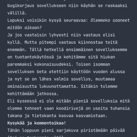
bugikorjaus sovellukseen niin käyhän se raskaaksi
välillä.
Lopuksi voisikin kysyä seuraavaa:
Olemmeko saaneet
mitään aikaan?
Ja jos vastaisin lyhyesti niin vastaus olisi
kyllä. Mutta pitempi vastaus kiinnostaa teitä
enemmän. Tällä hetkellä ensimmäinen sovelluksemme
on tuotantokäytössä ja kehitämme sitä hiukan
paremmaksi kokonaisuudeksi. Toisen isomman
sovelluksen beta otettiin käyttöön vuoden alussa
ja nyt se on lähes valmis sovellus, muutamaa
ominaisuutta lukuunottamatta. Sitäkin tulemme
kehittämään jatkossa.
Eli kyseessä ei ole mitään pieniä sovelluksia mitä
olemme tehneet vaan koodirivejä on useita tuhansia
takana ja tietokanta kasvaa kasvamistaan.
Kysykää ja kommentoikaa!
Tähän loppuun pieni sarjakuva piristämään päivää