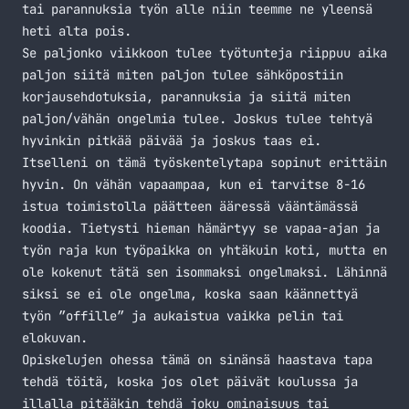
tai parannuksia työn alle niin teemme ne yleensä
heti alta pois.
Se paljonko viikkoon tulee työtunteja riippuu aika
paljon siitä miten paljon tulee sähköpostiin
korjausehdotuksia, parannuksia ja siitä miten
paljon/vähän ongelmia tulee. Joskus tulee tehtyä
hyvinkin pitkää päivää ja joskus taas ei.
Itselleni on tämä työskentelytapa sopinut erittäin
hyvin. On vähän vapaampaa, kun ei tarvitse 8-16
istua toimistolla päätteen ääressä vääntämässä
koodia. Tietysti hieman hämärtyy se vapaa-ajan ja
työn raja kun työpaikka on yhtäkuin koti, mutta en
ole kokenut tätä sen isommaksi ongelmaksi. Lähinnä
siksi se ei ole ongelma, koska saan käännettyä
työn ”offille” ja aukaistua vaikka pelin tai
elokuvan.
Opiskelujen ohessa tämä on sinänsä haastava tapa
tehdä töitä, koska jos olet päivät koulussa ja
illalla pitääkin tehdä joku ominaisuus tai