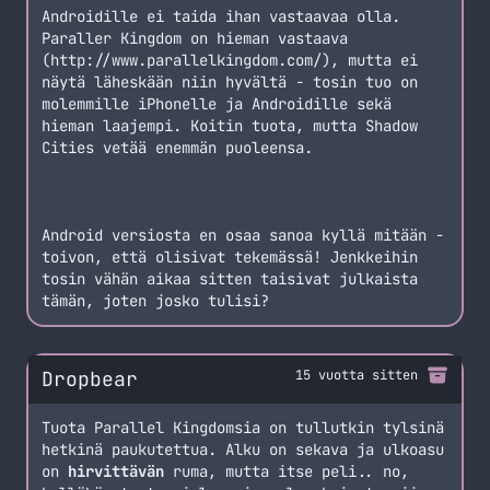
Androidille ei taida ihan vastaavaa olla.
Paraller Kingdom on hieman vastaava
(http://www.parallelkingdom.com/),
mutta ei
näytä läheskään niin hyvältä - tosin tuo on
molemmille iPhonelle ja Androidille sekä
hieman laajempi. Koitin tuota, mutta Shadow
Cities vetää enemmän puoleensa.
Android versiosta en osaa sanoa kyllä mitään -
toivon, että olisivat tekemässä! Jenkkeihin
tosin vähän aikaa sitten taisivat julkaista
tämän, joten josko tulisi?
Dropbear
15 vuotta sitten
Tuota Parallel Kingdomsia on tullutkin tylsinä
hetkinä paukutettua. Alku on sekava ja ulkoasu
on
hirvittävän
ruma, mutta itse peli.. no,