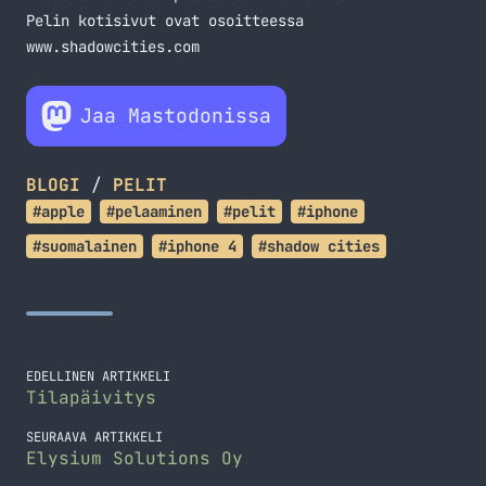
Pelin kotisivut ovat osoitteessa
www.shadowcities.com
Jaa Mastodonissa
BLOGI
/
PELIT
#apple
#pelaaminen
#pelit
#iphone
#suomalainen
#iphone 4
#shadow cities
EDELLINEN ARTIKKELI
Tilapäivitys
SEURAAVA ARTIKKELI
Elysium Solutions Oy