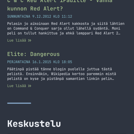
C & C Red Alert iPadille - Vanha
Space Program (KSP)
kunnon Red Alert?
SUNNUNTAINA 9.12.2012 KLO 11:12
Pelasin jo aikoinaan Red Alert kakkosta ja siitä lähtien
on Command & Conquer sarja ollut lähellä sydäntä. Moni
peli on tullut hankittua ja ehkä lemppari Red Alert 2
lisäksi on C & C Generals ja Zero Hour lisäri siihen.
Lue lisää
Kuvien perusteella vaikuttaa aivan loistavalta Red Alert
porttaukselta iPadille, on sitä huonompiakin pelejä
tullut hankittua. Tulen… Jatka lukemista C & C Red Alert
Elite: Dangerous
iPadille – Vanha kunnon Red Alert?
PERJANTAINA 16.1.2015 KLO 18:05
Päätinpä pistää tänne blogin puolelle juttua tästä
pelistä. Ensinnäkin, Wikipedia kertoo paremmin mistä
pelistä on kyse ja pistänpä samantien linkin pelin
kotisivuillekkin. Elite: Dangerous is a space adventure,
Lue lisää
trading, and combat simulator that is the fourth release
in the Elite video game series. Piloting a spaceship, the
player explores a realistic 1:1 scale open world… Jatka
lukemista Elite: Dangerous
Keskustelu