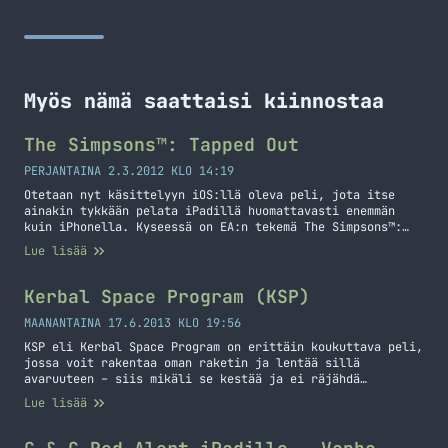
Myös nämä saattaisi kiinnostaa
The Simpsons™: Tapped Out
PERJANTAINA 2.3.2012 KLO 14:19
Otetaan nyt käsittelyyn iOS:llä oleva peli, jota itse
ainakin tykkään pelata iPadillä huomattavasti enemmän
kuin iPhonella. Kyseessä on EA:n tekemä The Simpsons™:
Tapped Out niminen peli, jossa rakennetaan omaa
Lue lisää
Springfieldiä. Kyseinen peli on täysin ilmainen, joten se
kannattaa hankkia ja ainakin kokeilla. Pelissä on
donitseja, joita voi ostaa jos haluaa hieman nopeutta
Kerbal Space Program (KSP)
pelin etenemiseen ja… Jatka lukemista The Simpsons™:
Tapped Out
MAANANTAINA 17.6.2013 KLO 19:56
KSP eli Kerbal Space Program on erittäin koukuttava peli,
jossa voit rakentaa oman raketin ja lentää sillä
avaruuteen – siis mikäli se kestää ja ei räjähdä
laukaisussa. Pelihän on Alpha-vaiheessa vielä joten se
Lue lisää
kehittyy vielä ja siihen on tulossa varmaan paljon lisää
vaikka nytkin tuntuu, että siinä on aivan hillittömästi
tavaraa. Pelissä ei ole vielä… Jatka lukemista Kerbal