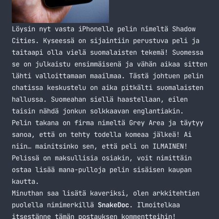
Löysin nyt vasta iPhonelle pelin nimeltä Shadow
Cities. Kyseessä on sijaintiin perustuva peli ja
taitaapi olla vielä suomalaisten tekemä! Suomessa
se on julkaistu ensimmäisenä ja vähän aikaa sitten
lähti valloittamaan maailmaa. Tästä johtuen pelin
chatissa keskustelu on aika pitkälti suomalaisten
hallussa. Suomeahan siellä haastellaan, eilen
taisin nähdä jonkun solkkaavan englantiakin.
Pelin takana on firma nimeltä Grey Area ja täytyy
sanoa, että on tehty todella komeaa jälkeä! Ai
niin… mainitsinko sen, että peli on ILMAINEN!
Pelissä on maksullisia osiakin, voit nimittäin
ostaa lisää mana-pulloja pelin sisäisen kaupan
kautta.
Minuthan saa lisätä kaveriksi, olen arkkitehtien
puolella nimimerkillä
SnakeDoc
. Ilmoitelkaa
itsestänne tämän postauksen kommentteihin!