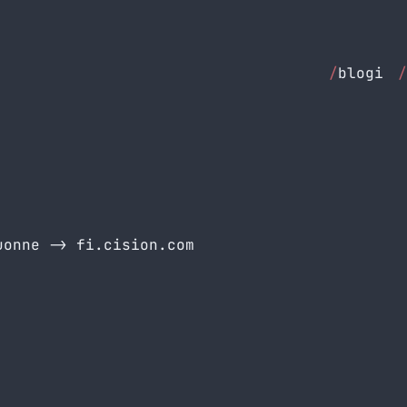
/
blogi
/
tuonne ->
fi.cision.com