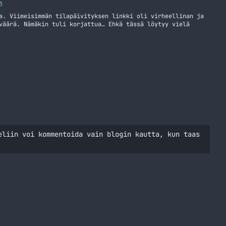
3
a. Viimeisimmän tilapäivityksen linkki oli virheellinan ja
väärä. Nämäkin tuli korjattua… Ehkä tässä löytyy vielä
eliin voi kommentoida vain blogin kautta, kun taas