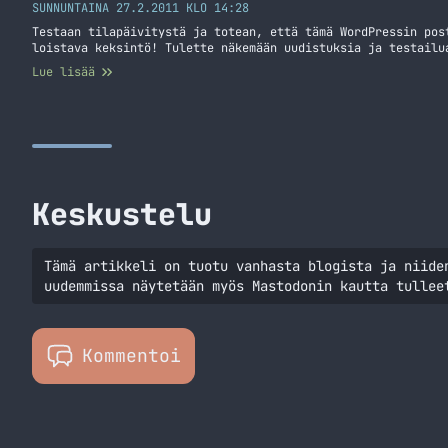
SUNNUNTAINA 27.2.2011 KLO 14:28
Testaan tilapäivitystä ja totean, että tämä WordPressin pos
loistava keksintö! Tulette näkemään uudistuksia ja testailu
Lue lisää
Keskustelu
Tämä artikkeli on tuotu vanhasta blogista ja niide
uudemmissa näytetään myös Mastodonin kautta tullee
Kommentoi