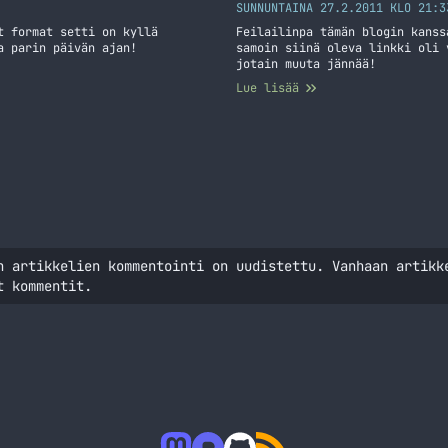
SUNNUNTAINA 27.2.2011 KLO 21:3
t format setti on kyllä
Feilailinpa tämän blogin kanss
a parin päivän ajan!
samoin siinä oleva linkki oli 
jotain muuta jännää!
Lue lisää
n artikkelien kommentointi on uudistettu. Vanhaan artikk
t kommentit.