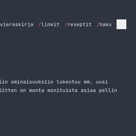
vieraskirja
/
linkit
/
reseptit
/
haku
iin ominaisuuksiin lukeutuu mm. uusi
Sitten on monta monituista asiaa pellin