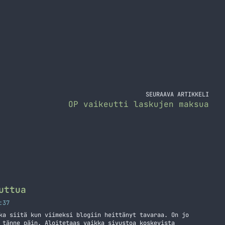
SEURAAVA ARTIKKELI
OP vaikeutti laskujen maksua
uttua
:37
ka siitä kun viimeksi blogiin heittänyt tavaraa. On jo
 tänne päin. Aloitetaas vaikka sivustoa koskevista