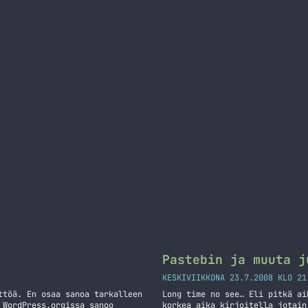
Pastebin ja muuta j
KESKIVIIKKONA 23.7.2008 KLO 21
ttöä. En osaa sanoa tarkalleen
Long time no see… Eli pitkä ai
 WordPress.orgissa sanoo
korkea aika kirjoitella jotain