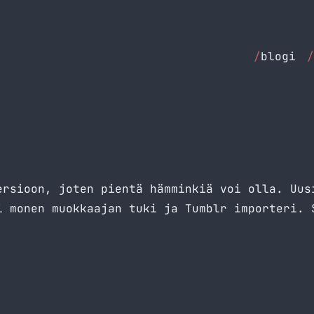
/
blogi
/
ersioon, joten pientä hämminkiä voi olla. Uus
i monen muokkaajan tuki ja Tumblr importeri. 