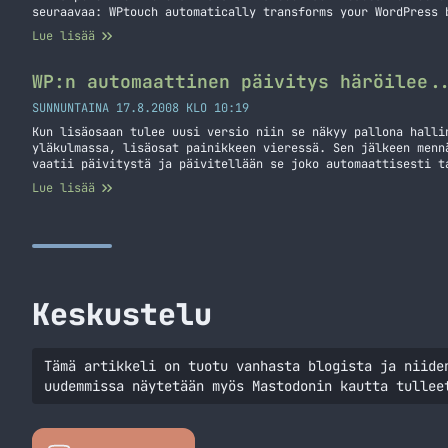
seuraavaa: WPtouch automatically transforms your WordPress 
application-style theme, complete with ajax loading article
Lue lisää
from an iPhone, iPod touch, Android, Opera Mini, Palm Pre, 
Storm/Torch… Jatka lukemista WPtouch lisäri asennettu
WP:n automaattinen päivitys häröilee.
SUNNUNTAINA 17.8.2008 KLO 10:19
Kun lisäosaan tulee uusi versio niin se näkyy pallona halli
yläkulmassa, lisäosat painikkeen vieressä. Sen jälkeen menn
vaatii päivitystä ja päivitellään se joko automaattisesti t
kuulosta kivalta toi automaattinen päivitys lisäosien kohda
Lue lisää
kun luulisi. Nimittäin eilen illalla bongasin, että Nextgen
automaattinen päivitys häröilee…
Keskustelu
Tämä artikkeli on tuotu vanhasta blogista ja niide
uudemmissa näytetään myös Mastodonin kautta tullee