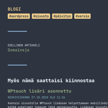
BLOGI
#wordpress
#sivusto
#päivitys
#versio
EDELLINEN ARTIKKELI
Domaineja
Myös nämä saattaisi kiinnostaa
WPtouch lisäri asennettu
KESKIVIIKKONA 27.10.2010 KLO 11:36
Asensin sivustolle WPtouch lisäosan helpottamaan mobiilikäy
mitkä puhelimet tukevat tätä ominaisuutta. Lisäosan sivusto