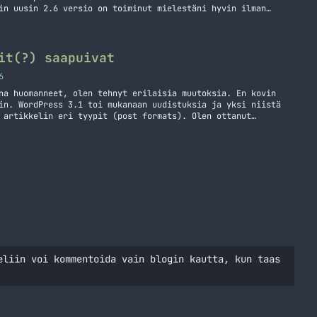
in uusin 2.6 versio on toiminut mielestäni hyvin ilman
inut tulla päivittämisen yhteydessä. Aikoinaan tekemäni
ännyt mielestäni kivan määrän latauksia,… Jatka lukemista
it(?) saapuivat
6
na huomanneet, olen tehnyt erilaisia muutoksia. En kovin
in. WordPress 3.1 toi mukanaan uudistuksia ja yksi niistä
 artikkelin eri tyypit (post formats). Olen ottanut
 sivustolla ja ne ovat: linkki, kuva, ääni, video,
normaali postaus. Ehkäpä nämä… Jatka lukemista Artikkelin
eliin voi kommentoida vain blogin kautta, kun taas