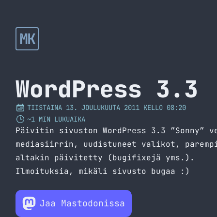
MK
WordPress 3.3
TIISTAINA 13. JOULUKUUTA 2011 KELLO 08:20
~1 MIN LUKUAIKA
Päivitin sivuston WordPress 3.3 ”Sonny” v
mediasiirrin, uudistuneet valikot, paremp
altakin päivitetty (bugifixejä yms.).
Ilmoituksia, mikäli sivusto bugaa :)
Jaa Mastodonissa