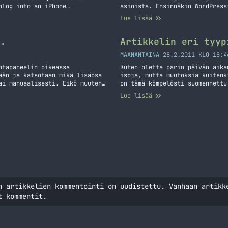
blog into an iPhone
asioista. Ensinnäkin WordPress
s and effects, when viewed
mitään ongelmia joita olisi vo
Lue lisää
Samsung touch and BlackBerry
Ubuntu 8.04 asennusopas on ker
Pastebin ja muuta juttua
..
Artikkelin eri tyyp
MAANANTAINA 28.2.2011 KLO 18:4
ntapaneelin oikeassa
Kuten oletta parin päivän aika
ään ja katsotaan mikä lisäosa
isoja, mutta muutoksia kuitenk
ai manuaalisesti. Eikö muuten
on tämä kömpelösti suomennettu
lla? Ei se ole aina niin kiva
käyttöön pari erilaista täällä
Lue lisää
 gallery… Jatka lukemista WP:n
tilapäivitys ja tietysti tämä 
eri tyypit(?) saapuivat
n artikkelien kommentointi on uudistettu. Vanhaan artikk
t kommentit.