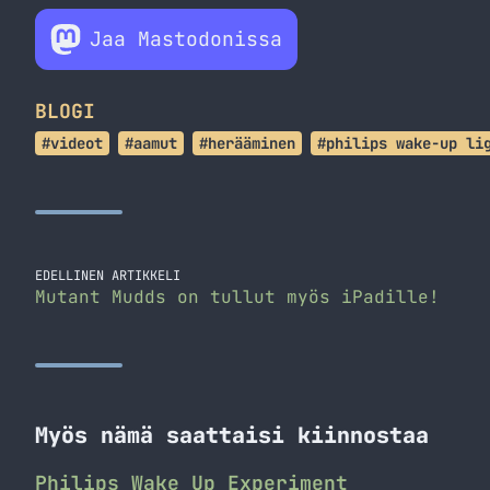
Jaa Mastodonissa
BLOGI
#videot
#aamut
#herääminen
#philips wake-up li
EDELLINEN ARTIKKELI
Mutant Mudds on tullut myös iPadille!
Myös nämä saattaisi kiinnostaa
Philips Wake Up Experiment