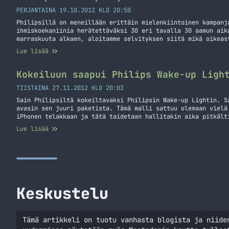
PERJANTAINA 19.10.2012 KLO 20:50
Philipsillä on meneillään erittäin mielenkiintoinen kampanj
ihmiskoekaniinia herätettäväksi 30 eri tavalla 30 aamun aik
marraskuuta alkaen, aloitamme selvityksen siitä mikä oikeas
Tämän toteutamme kokeilemalla kaikki mieleen tulevat mahdol
Lue lisää
herätystavat – 30 päivän ajan joka päivä uusi tapa kokeilus
paranneltu… Jatka lukemista Philips Wake Up Experiment
Kokeiluun saapui Philips Wake-up Ligh
TIISTAINA 27.11.2012 KLO 20:03
Sain Philipsiltä kokeiltavaksi Philipsin Wake-up Lightin. S
avasin sen juuri paketista. Tämä malli sattuu olemaan vielä
iPhonen telakkaan ja tätä taidetaan hallitakin aika pitkält
tämä valo tulee vaikuttamaan omiin aamuihin sillä itse herä
Lue lisää
herätyskelloa. Tämänhän pitäisi aloittaa herättäminen ennen
Kokeiluun saapui Philips Wake-up Light
Keskustelu
Tämä artikkeli on tuotu vanhasta blogista ja niide