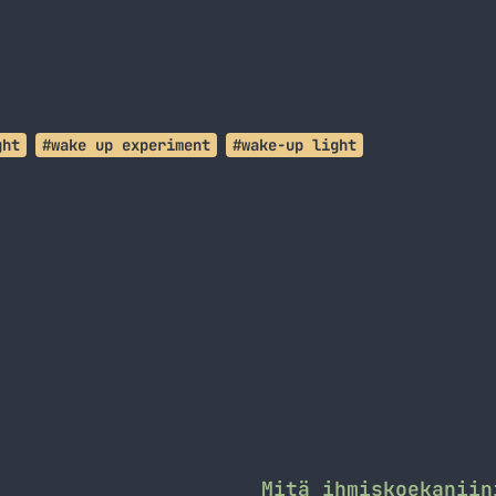
ght
#wake up experiment
#wake-up light
Mitä ihmiskoekaniin