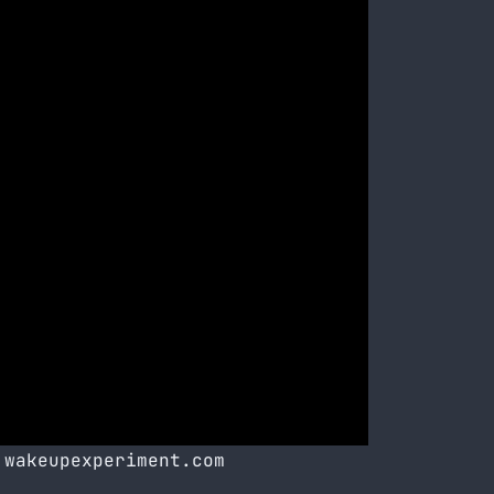
a
wakeupexperiment.com