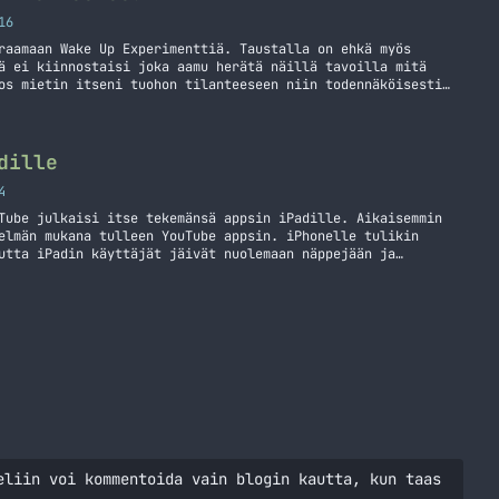
16
raamaan Wake Up Experimenttiä. Taustalla on ehkä myös
ä ei kiinnostaisi joka aamu herätä näillä tavoilla mitä
os mietin itseni tuohon tilanteeseen niin todennäköisesti
ulisi sisään tai jos olisi sovittu aika niin heräisin ennen
ätyskellon… Jatka lukemista Mitä ihmiskoekaniinille kuuluu?
dille
4
Tube julkaisi itse tekemänsä appsin iPadille. Aikaisemmin
elmän mukana tulleen YouTube appsin. iPhonelle tulikin
utta iPadin käyttäjät jäivät nuolemaan näppejään ja
 osapuolen sovelluksia. Itsehän olen tapani mukaan hieman
ovellus julkaistiin App Storessa jo pari päivää sitten.…
n iPadille
eliin voi kommentoida vain blogin kautta, kun taas