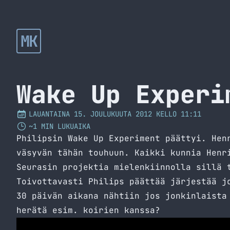
MK
Wake Up Experi
LAUANTAINA 15. JOULUKUUTA 2012 KELLO 11:11
~1 MIN LUKUAIKA
Philipsin Wake Up Experiment päättyi. Hen
väsyvän tähän touhuun. Kaikki kunnia Henr
Seurasin projektia mielenkiinnolla sillä 
Toivottavasti Philips päättää järjestää j
30 päivän aikana nähtiin jos jonkinlaista
herätä esim. koirien kanssa?