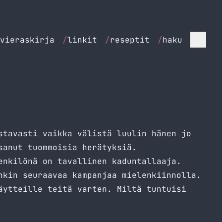
vieraskirja
/
linkit
/
reseptit
/
haku
stavasti vaikka välistä luulin hänen jo
sanut tuommoisia herätyksiä.
enkilönä on tavallinen kaduntallaaja.
nkin seuraavaa kampanjaa mielenkiinnolla.
äytteille teitä varten. Miltä tuntuisi