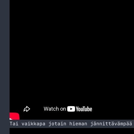
Tai vaikkapa jotain hieman jännittävämpää