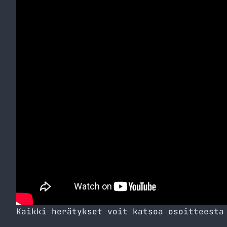
Kaikki herätykset voit katsoa osoitteest