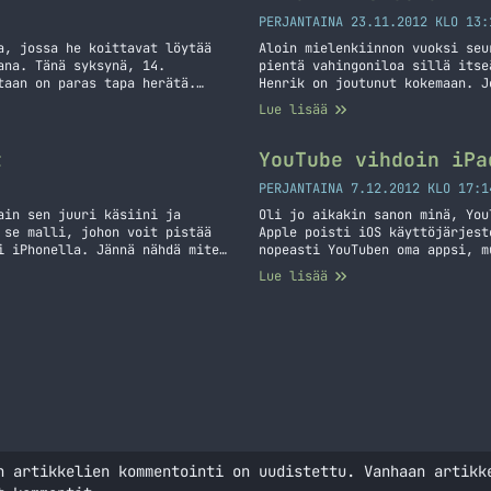
PERJANTAINA 23.11.2012 KLO 13:
a, jossa he koittavat löytää
Aloin mielenkiinnon vuoksi seu
ana. Tänä syksynä, 14.
pientä vahingoniloa sillä itse
taan on paras tapa herätä.
Henrik on joutunut kokemaan. J
liset ja mahdottomatkin
heräisin jo siihen kun tiimi t
Lue lisää
sa. Uskomme, että uusi,
sitä – herään nytkin ennen her
t
YouTube vihdoin iPa
PERJANTAINA 7.12.2012 KLO 17:1
ain sen juuri käsiini ja
Oli jo aikakin sanon minä, You
 se malli, johon voit pistää
Apple poisti iOS käyttöjärjest
i iPhonella. Jännä nähdä miten
nopeasti YouTuben oma appsi, m
än yleensä ennen
joutuivat käyttämään kolmannen
Lue lisää
 kellon… Jatka lukemista
myöhässä tämän suhteen sillä s
Jatka lukemista YouTube vihdoi
n artikkelien kommentointi on uudistettu. Vanhaan artikk