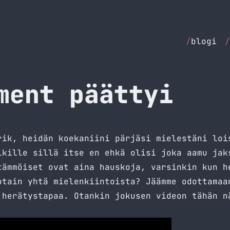
/
blogi
/
ment päättyi
rik, heidän koekaniini pärjäsi mielestäni loi
ikille sillä itse en ehkä olisi joka aamu jak
tämmöiset ovat aina hauskoja, varsinkin kun h
otain yhtä mielenkiintoista? Jäämme odottamaa
 herätystapaa. Otankin jokusen videon tähän n