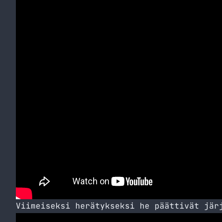
Viimeiseksi herätykseksi he päättivät jär