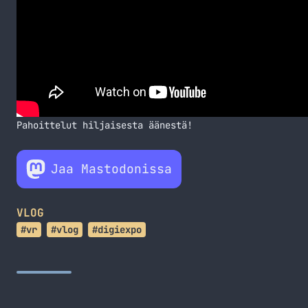
Pahoittelut hiljaisesta äänestä!
Jaa Mastodonissa
VLOG
#vr
#vlog
#digiexpo