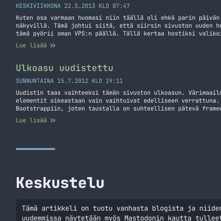
KESKIVIIKKONA 22.5.2013 KLO 07:47
Kuten osa varmaan huomasi niin täällä oli ehkä parin päivän
näkyvillä. Tämä johtui siitä, että siirsin sivuston uuden h
tämä pyörii oman VPS:n päällä. Tällä kertaa hostiksi valiko
lafka. Odottelun jälkeen heille tuli lisää IP-osoitteita EU
Lue lisää
VPS:n Amsterdamista, joten yhteyksien pitäisi… Jatka lukemi
päälle
Ulkoasu uudistettu
SUNNUNTAINA 15.7.2012 KLO 19:11
Uudistin taas vaihteeksi tämän sivuston ulkoasun. Värimaail
elementit oikeastaan vain vaihtuivat edelliseen verrattuna.
Bootstrappiin, joten taustalla on suhteellisen pätevä frame
Mikäli löydät bugin tai jonkin härön niin ilmoitathan siitä
Lue lisää
kirjoituksen kommentteihin. Palaute on myös tervetullutta!
Keskustelu
Tämä artikkeli on tuotu vanhasta blogista ja niide
uudemmissa näytetään myös Mastodonin kautta tullee