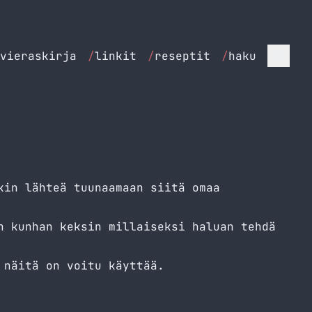
vieraskirja
/
linkit
/
reseptit
/
haku
kin lähteä tuunaamaan siitä omaa
n kunhan keksin millaiseksi haluan tehdä
 näitä on voitu käyttää.