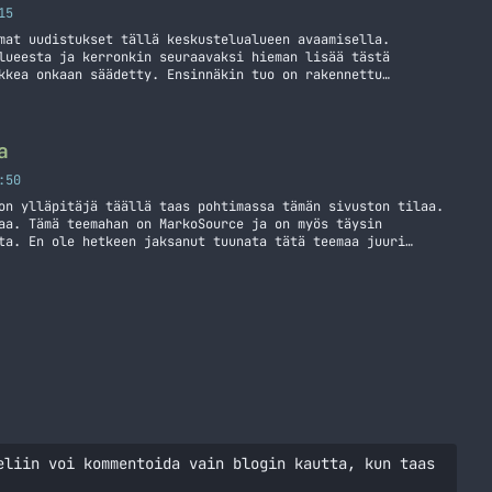
15
mat uudistukset tällä keskustelualueen avaamisella.
lueesta ja kerronkin seuraavaksi hieman lisää tästä
kkea onkaan säädetty. Ensinnäkin tuo on rakennettu
inulla on pari lisenssiä tuohon ja laitoin toisen
autta. Tuossa lisenssissä on myös kiinni yksi
tulenkin sinne laittamaan… Jatka lukemista Keskustelualue
a
:50
on ylläpitäjä täällä taas pohtimassa tämän sivuston tilaa.
aa. Tämä teemahan on MarkoSource ja on myös täysin
ta. En ole hetkeen jaksanut tuunata tätä teemaa juuri
n, että pitäisikö tätä lähteä hieman tuunaamaan ja ehkä
ota tästä teemasta.… Jatka lukemista Pohdintaa sivustosta
eliin voi kommentoida vain blogin kautta, kun taas