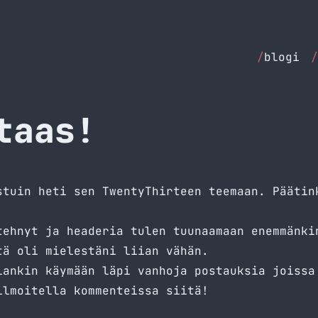
/
blogi
/
taas!
stuin heti sen TwentyThirteen teemaan. Päätin
tehnyt ja headeria tulen tuunaamaan enemmänki
tä oli mielestäni liian vähän.
lankin käymään läpi vanhoja postauksia joissa
ilmoitella kommenteissa siitä!