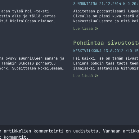
SUNNUNTAINA 21.12.2014 KLO 20:
 ajan tylsä Moi -teksti
Aloitetaan podcastissani lupaa
ostin alle ja tällä kertaa
Oikealla on pieni kuva tästä a
itui DigitalOcean niminen
keskustelualueesta ja mitä kai
 paketteihin ja sain tilattua
maksullisen XenForon päälle. M
Lue lisää
sta Sivusto siirtyi VPS:n
hyötykäyttöön tämän sivuston k
resurssinhallinnan palikka ja 
on avattu!
Pohdintaa sivustost
KESKIVIIKKONA 13.6.2012 KLO 15
ma pysyy suunnilleen samana ja
Hei kaikki, se on tämän sivust
 Tämäkin ulkoasu pohjautuu
Lähinnä pohdin taas tuota teem
work. Suosittelen kokeilemaan!
ilmaiseksi saatavilla Githubis
 minulle vaikka tämän
ollenkaan. Nyt kuitenkin mieti
Lue lisää
tuomaan täysin erilaista versi
n artikkelien kommentointi on uudistettu. Vanhaan artikk
t kommentit.