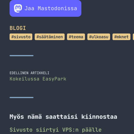
Jaa Mastodonissa
BLOGI
#sivusto
#säätäminen
#teema
#ulkoasu
#mknet
EDELLINEN ARTIKKELI
Kokeilussa EasyPark
Myös nämä saattaisi kiinnostaa
Sivusto siirtyi VPS:n päälle