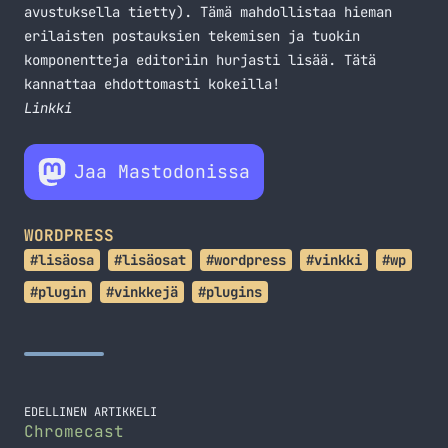
avustuksella tietty). Tämä mahdollistaa hieman
erilaisten postauksien tekemisen ja tuokin
komponentteja editoriin hurjasti lisää. Tätä
kannattaa ehdottomasti kokeilla!
Linkki
Jaa Mastodonissa
WORDPRESS
#lisäosa
#lisäosat
#wordpress
#vinkki
#wp
#plugin
#vinkkejä
#plugins
EDELLINEN ARTIKKELI
Chromecast