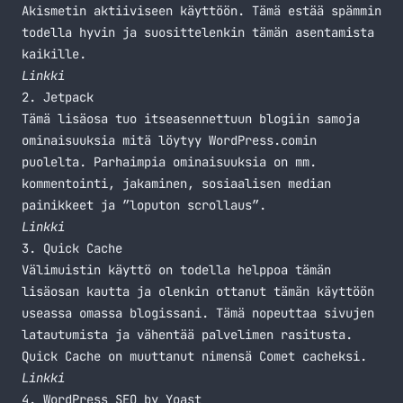
Akismetin aktiiviseen käyttöön. Tämä estää spämmin
todella hyvin ja suosittelenkin tämän asentamista
kaikille.
Linkki
2. Jetpack
Tämä lisäosa tuo itseasennettuun blogiin samoja
ominaisuuksia mitä löytyy WordPress.comin
puolelta. Parhaimpia ominaisuuksia on mm.
kommentointi, jakaminen, sosiaalisen median
painikkeet ja ”loputon scrollaus”.
Linkki
3. Quick Cache
Välimuistin käyttö on todella helppoa tämän
lisäosan kautta ja olenkin ottanut tämän käyttöön
useassa omassa blogissani. Tämä nopeuttaa sivujen
latautumista ja vähentää palvelimen rasitusta.
Quick Cache on muuttanut nimensä Comet cacheksi.
Linkki
4. WordPress SEO by Yoast