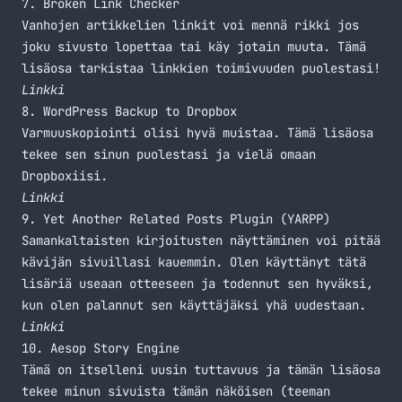
7. Broken Link Checker
Vanhojen artikkelien linkit voi mennä rikki jos
joku sivusto lopettaa tai käy jotain muuta. Tämä
lisäosa tarkistaa linkkien toimivuuden puolestasi!
Linkki
8. WordPress Backup to Dropbox
Varmuuskopiointi olisi hyvä muistaa. Tämä lisäosa
tekee sen sinun puolestasi ja vielä omaan
Dropboxiisi.
Linkki
9. Yet Another Related Posts Plugin (YARPP)
Samankaltaisten kirjoitusten näyttäminen voi pitää
kävijän sivuillasi kauemmin. Olen käyttänyt tätä
lisäriä useaan otteeseen ja todennut sen hyväksi,
kun olen palannut sen käyttäjäksi yhä uudestaan.
Linkki
10. Aesop Story Engine
Tämä on itselleni uusin tuttavuus ja tämän lisäosa
tekee minun sivuista tämän näköisen (teeman