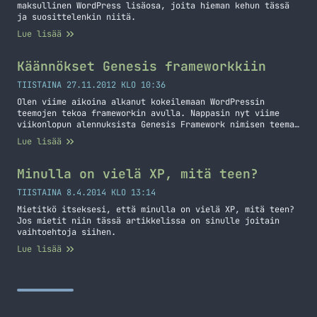
maksullinen WordPress lisäosa, joita hieman kehun tässä
ja suosittelenkin niitä.
Lue lisää
Käännökset Genesis frameworkkiin
TIISTAINA 27.11.2012 KLO 10:36
Olen viime aikoina alkanut kokeilemaan WordPressin
teemojen tekoa frameworkin avulla. Nappasin nyt viime
viikonlopun alennuksista Genesis Framework nimisen teema
frameworkin itselleni. Aloin jo ”tee-se-itse” tyyppisesti
Lue lisää
kääntämään tuota frameworkkia suomeksi ennen kuin
havahduin, että tähän pitäisi kyllä olla olemassa jo
suomenkieliset käännökset. Tähän olikin pirun helppo
Minulla on vielä XP, mitä teen?
ratkaisu olemassa, asensin nimittäin vain lisäosan. Tässä
on hyvin yksinkertainen ohje:… Jatka lukemista Käännökset
TIISTAINA 8.4.2014 KLO 13:14
Genesis frameworkkiin
Mietitkö itseksesi, että minulla on vielä XP, mitä teen?
Jos mietit niin tässä artikkelissa on sinulle joitain
vaihtoehtoja siihen.
Lue lisää