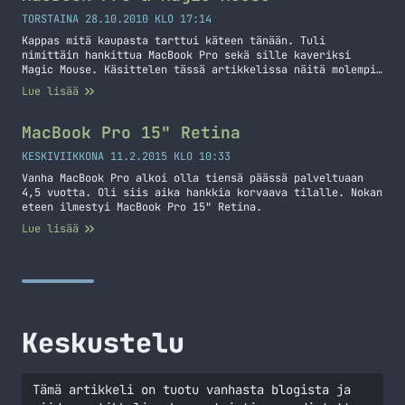
TORSTAINA 28.10.2010 KLO 17:14
Kappas mitä kaupasta tarttui käteen tänään. Tuli
nimittäin hankittua MacBook Pro sekä sille kaveriksi
Magic Mouse. Käsittelen tässä artikkelissa näitä molempia
vekottimia. Lähinnä ensituntuma niistä sillä käyttöä ei
Lue lisää
ole paljoa kerennyt tulla vielä näille.
MacBook Pro 15" Retina
KESKIVIIKKONA 11.2.2015 KLO 10:33
Vanha MacBook Pro alkoi olla tiensä päässä palveltuaan
4,5 vuotta. Oli siis aika hankkia korvaava tilalle. Nokan
eteen ilmestyi MacBook Pro 15" Retina.
Lue lisää
Keskustelu
Tämä artikkeli on tuotu vanhasta blogista ja