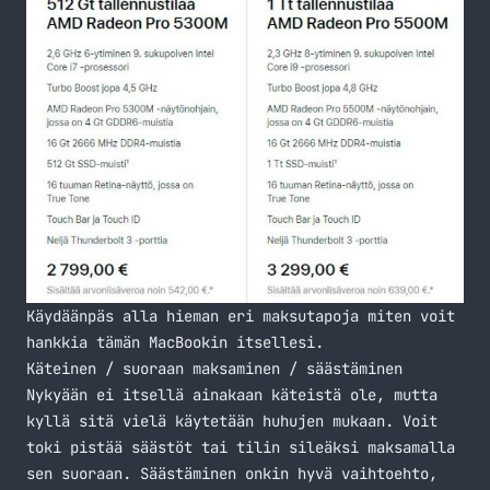
Käydäänpäs alla hieman eri maksutapoja miten voit
hankkia tämän MacBookin itsellesi.
Käteinen / suoraan maksaminen / säästäminen
Nykyään ei itsellä ainakaan käteistä ole, mutta
kyllä sitä vielä käytetään huhujen mukaan. Voit
toki pistää säästöt tai tilin sileäksi maksamalla
sen suoraan. Säästäminen onkin hyvä vaihtoehto,