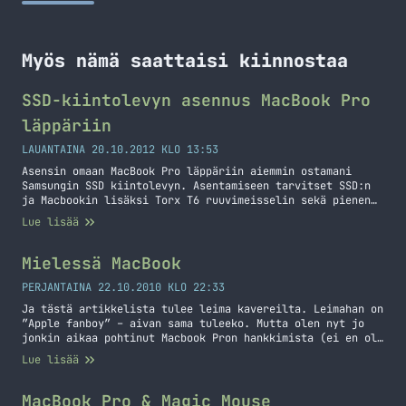
Myös nämä saattaisi kiinnostaa
SSD-kiintolevyn asennus MacBook Pro
läppäriin
LAUANTAINA 20.10.2012 KLO 13:53
Asensin omaan MacBook Pro läppäriin aiemmin ostamani
Samsungin SSD kiintolevyn. Asentamiseen tarvitset SSD:n
ja Macbookin lisäksi Torx T6 ruuvimeisselin sekä pienen
ristipää ruuvimeisselin. Alla on video kiintolevyn
Lue lisää
vaihtamisesta.
Mielessä MacBook
PERJANTAINA 22.10.2010 KLO 22:33
Ja tästä artikkelista tulee leima kavereilta. Leimahan on
”Apple fanboy” – aivan sama tuleeko. Mutta olen nyt jo
jonkin aikaa pohtinut Macbook Pron hankkimista (ei en ole
vielä hankkinut). Sain jo kuittailua kun iPhone 3G
Lue lisää
tupsahti taskuun, ei se vaiakuttanut siihen että se oli
paras puhelin mitä minulla on ollut (ennen iPhone 4:sta
tietty).
MacBook Pro & Magic Mouse