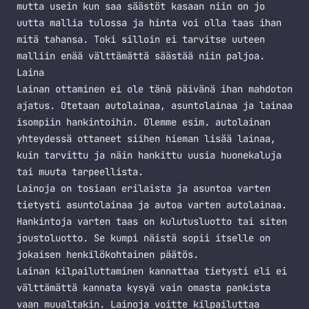
mutta usein kun saa säästöt kasaan niin on jo
uutta mallia tulossa ja hinta voi olla taas ihan
mitä tahansa. Toki silloin ei tarvitse uuteen
malliin enää välttämättä säästää niin paljoa.
Laina
Lainan ottaminen ei ole tänä päivänä ihan mahdoton
ajatus. Otetaan autolainaa, asuntolainaa ja lainaa
isompiin hankintoihin. Olemme esim. autolainan
yhteydessä ottaneet siihen hieman lisää lainaa,
kuin tarvittu ja näin hankittu uusia huonekaluja
tai muuta tarpeellista.
Lainoja on tosiaan erilaista ja asuntoa varten
tietysti asuntolainaa ja autoa varten autolainaa.
Hankintoja varten taas on
kulutusluotto
tai siten
joustoluotto
. Se kumpi näistä sopii itselle on
jokaisen henkilökohtainen päätös.
Lainan kilpailuttaminen kannattaa tietysti eli ei
välttämättä kannata kysyä vain omasta pankista
vaan muualtakin. Lainoja voitte kilpailuttaa