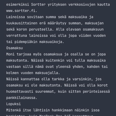
esimerkiksi Sortter yrityksen verkkosivujen kautta
www.sortter.fi
.
Lainoissa sovitaan summa sekä maksuaika ja
kuukausittainen erä määräytyy summan, maksuajan
sekä koron perusteella. Alla olevaan osamaksuun
verrattuna lainoissa voi olla jopa viiden vuoden
tai pidempiäkin maksuaikoja.
Osamaksu
Moni tarjoaa myös osamaksua ja osalla se on jopa
maksutonta. Näissä kuitenkin voi tulla maksuaika
vastaan sillä nämä ovat yleensä yhden, kahden tai
kolmen vuoden maksuajalla.
Näissä kannattaa olla tarkka ja varsinkin, jos
osamaksu ei ole maksutonta. Näissä voi olla korot
huomattavasti suuremmat, kuin sitten perinteisessä
pankkilainassa.
Lopuksi
Mitenkä itse lähtisin hankkimaan näinkin isoa