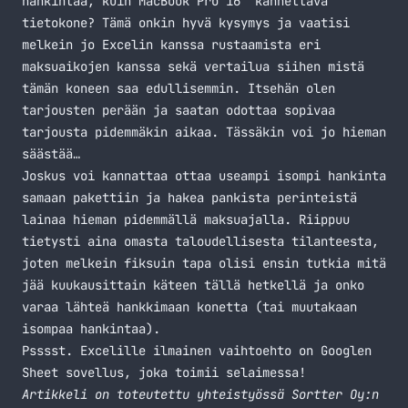
hankintaa, kuin MacBook Pro 16″ kannettava
tietokone? Tämä onkin hyvä kysymys ja vaatisi
melkein jo Excelin kanssa rustaamista eri
maksuaikojen kanssa sekä vertailua siihen mistä
tämän koneen saa edullisemmin. Itsehän olen
tarjousten perään ja saatan odottaa sopivaa
tarjousta pidemmäkin aikaa. Tässäkin voi jo hieman
säästää…
Joskus voi kannattaa ottaa useampi isompi hankinta
samaan pakettiin ja hakea pankista perinteistä
lainaa hieman pidemmällä maksuajalla. Riippuu
tietysti aina omasta taloudellisesta tilanteesta,
joten melkein fiksuin tapa olisi ensin tutkia mitä
jää kuukausittain käteen tällä hetkellä ja onko
varaa lähteä hankkimaan konetta (tai muutakaan
isompaa hankintaa).
Psssst. Excelille ilmainen vaihtoehto on Googlen
Sheet sovellus, joka toimii selaimessa!
Artikkeli on toteutettu yhteistyössä
Sortter Oy
:n