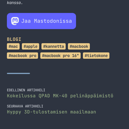
kanssa.
Jaa Mastodonissa
BLOGI
#mac
#apple
#kannetta
#macbook
#macbook pro
#macbook pro 16"
#tietokone
EDELLINEN ARTIKKELI
Kokeilussa QPAD MK-40 pelinäppäimistö
SEURAAVA ARTIKKELI
Hyppy 3D-tulostamisen maailmaan