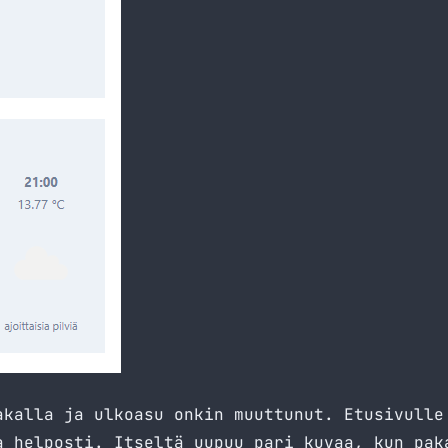
akalla ja ulkoasu onkin muuttunut. Etusivulle
a helposti. Itseltä uupuu pari kuvaa, kun pak