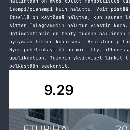
Hallintaan on myös tullut mahdollisuus la
isompi/pienempi kuin haluttu. Voit pistää
Itsellä on käytössä hälytys, kun saunan l
sitten Telegrammiin halutun viestin kera.
Optimointiakin on tehty tuonne hallinnan 
pysymään fiksun kokoisena. Arkistoon pitä
Myös puhelinkäyttöä on mietitty. iPhoness
applikaation. Teinkin yksityiset linkit (
pelkästään sääkortit.