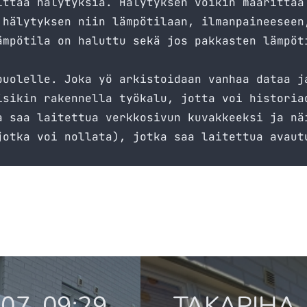
ittaa hälytyksiä. Hälytyksen voikin määrittää
 hälytyksen niin lämpötilaan, ilmanpaineeseen
ämpötila on haluttu sekä jos pakkasten lämpöt
puolelle. Joka yö arkistoidaan vanhaa dataa j
isikin rakennella työkalu, jotta voi historia
a saa laitettua verkkosivun kuvakkeeksi ja nä
jotka voi nollata), jotka saa laitettua avaut