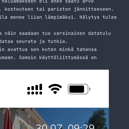
 haluamakseen eli onko saatu arvo
, kosteuteen tai pariston jännitteeseen.
ila menee liian lämpimäksi. Hälytys tulee
a näin saadaan tuo varsinainen datatulu
dataa seurata ja tutkia.
in avattua sen kuten minkä tahansa
umaan. Samoin käyttöliittymässä on