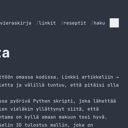
vieraskirja
/
linkit
/
reseptit
/
haku
ta
ttöön omassa kodissa.
Linkki artikkeliin →
letta ja välillä tuntuu, että pitäisi olla
ssa pyörivä Python skripti, joka lähettää
len vieläkin yllättynyt siitä, että
ntama on kyllä omaan makuun tosi hyvä.
selin 3D tulostus mallin, joka on