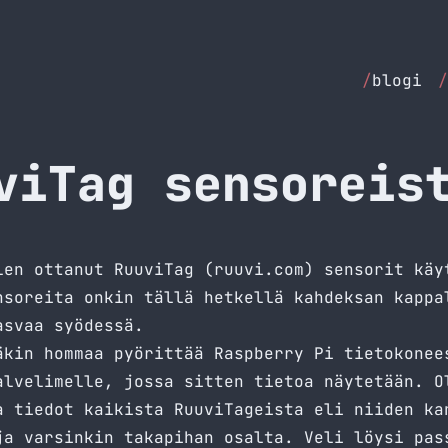
/
blogi
/
viTag sensoreis
len ottanut RuuviTag (
ruuvi.com
) sensorit käy
nsoreita onkin tällä hetkellä kahdeksan kappa
asvaa syödessä.
äkin hommaa pyörittää Raspberry Pi tietokonee
alvelimelle, jossa sitten tietoa näytetään. O
a tiedot kaikista RuuviTageista eli niiden ka
ja varsinkin takapihan osalta. Veli löysi pas