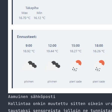
Aamuinen sähköposti
Hallintaa onkin muutettu sitten oikein ur
taustaksi sensoreista jolloin ne tunnista