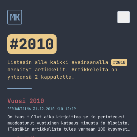
MK
#2010
Listasin alle kaikki avainsanalla
#2010
merkityt artikkelit. Artikkeleita on
yhteensä
2
kappaletta.
Vuosi 2010
PERJANTAINA 31.12.2010 KLO 12:19
On taas tullut aika kirjoittaa se jo perinteeksi
muodostunut vuotuinen katsaus minusta ja blogista.
(Tästäkin artikkelista tulee varmaan 100 kysymystä
eräältä ihmiseltä joten koitan olla kattava ;) ).