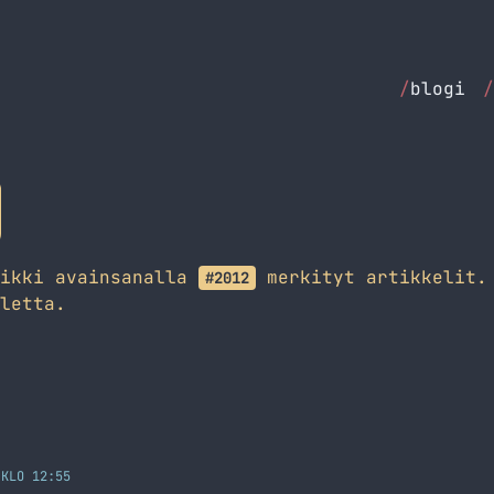
/
blogi
/
aikki avainsanalla
merkityt artikkelit. 
#2012
letta.
 KLO 12:55