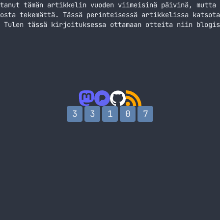
tanut tämän artikkelin vuoden viimeisinä päivinä, mutta 
osta tekemättä. Tässä perinteisessä artikkelissa katsota
 Tulen tässä kirjoituksessa ottamaan otteita niin blogis
logissa ole välttämättä edes katettukaan. Aloitan tämänk
atuokiolla. Vuonna 2010 kirjoittelin 107 artikkelia, kun
i 2012
3
3
1
0
7