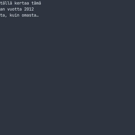
tällä kertaa tämä
an vuotta 2012
ta, kuin omasta
in kirjoituksen
 taas vuonna 2011…