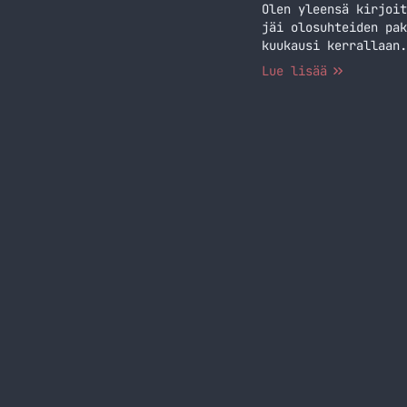
Olen yleensä kirjoit
jäi olosuhteiden pak
kuukausi kerrallaan.
elämästäni jota ei b
Lue lisää
pienellä statistiikk
Jatka lukemista Vuos