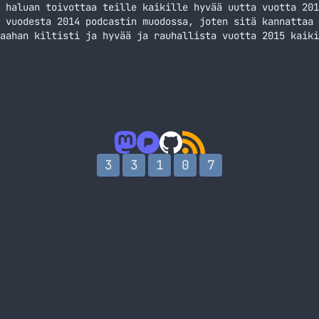
 haluan toivottaa teille kaikille hyvää uutta vuotta 201
 vuodesta 2014 podcastin muodossa, joten sitä kannattaa 
aahan kiltisti ja hyvää ja rauhallista vuotta 2015 kaiki
3
3
1
0
7