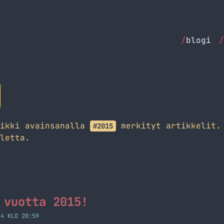
/
blogi
/
aikki avainsanalla
merkityt artikkelit. 
#2015
letta.
 vuotta 2015!
14 KLO 20:59