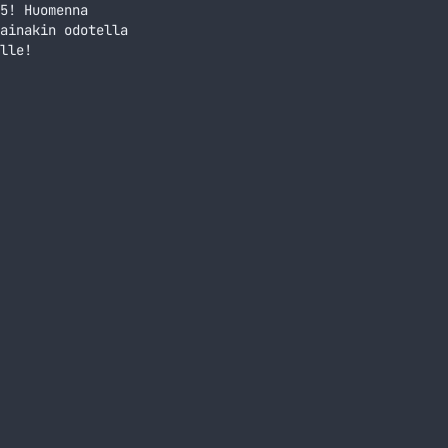
5! Huomenna
ainakin odotella
lle!