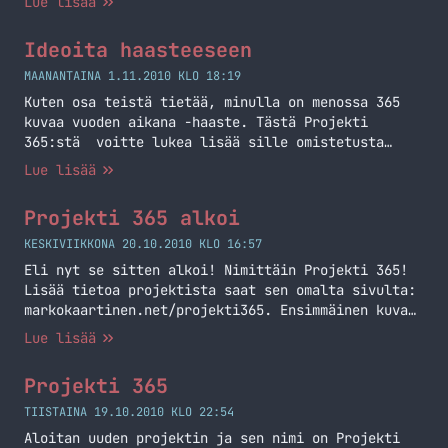
Lue lisää
haasteen ja totean, että ehkä hieman harvemmalla
tahdilla niitä kuvia tännekkin. Myös se, että en
Ideoita haasteeseen
halua julkaista kuvaa järkkäristä ilman, että
käsittelen sitä – tämä tekee… Jatka lukemista
MAANANTAINA 1.11.2010 KLO 18:19
Projekti 365 – FAIL
Kuten osa teistä tietää, minulla on menossa 365
kuvaa vuoden aikana -haaste. Tästä Projekti
365:stä voitte lukea lisää sille omistetusta
sivusta: https://markokaartinen.net/projekti365/.
Lue lisää
Eli, jonkin kuvan kuvauksesta vihjasinkin sitä
että tänne tulee jonkinlainen ehdotusosio.
Projekti 365 alkoi
Tahtoisinkin ideoita kuviin. Eli jonkinlaisia
teemoja? Kuva ideoita? Eli simppelisti, millaisen
KESKIVIIKKONA 20.10.2010 KLO 16:57
kuvan voisin ottaa? Nyt on onneksi tän illan
Eli nyt se sitten alkoi! Nimittäin Projekti 365!
kuvalle idea, mutta… Jatka lukemista Ideoita
Lisää tietoa projektista saat sen omalta sivulta:
haasteeseen
markokaartinen.net/projekti365. Ensimmäinen kuva
julkaistiin juuri äsken Flickriin ja julkaisen sen
Lue lisää
tännekin! Kommentit kuvasta/projektista voi
laittaa tänne tai Flickriin. Tästä kuvasta on
Projekti 365
tehty myös Making of blogipostaus:
https://markokaartinen.net/making-of-1/
TIISTAINA 19.10.2010 KLO 22:54
Aloitan uuden projektin ja sen nimi on Projekti