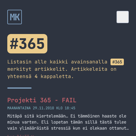
MK
#365
Listasin alle kaikki avainsanalla
#365
merkityt artikkelit. Artikkeleita on
yhteensä
4
kappaletta.
Projekti 365 - FAIL
MAANANTAINA 29.11.2010 KLO 18:45
Mitäpä sitä kiertelemään… Ei tämmöinen haaste ole
minua varten. Eli lopetan tämän sillä tästä tulee
vain ylimääräistä stressiä kun ei olekaan ottanut
kuvaa pitkään aikaan… Lopetan tämän Projekti 365