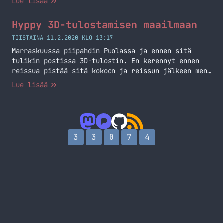
Lue lisää
Hyppy 3D-tulostamisen maailmaan
TIISTAINA 11.2.2020 KLO 13:17
Marraskuussa piipahdin Puolassa ja ennen sitä
tulikin postissa 3D-tulostin. En kerennyt ennen
reissua pistää sitä kokoon ja reissun jälkeen meni
vielä työmatkan takia itsenäisyyspäivän jälkeen
Lue lisää
ennen, kuin pääsin kasaamaan itse tulostinta.
Tulostin, joka postissa saapui oli Ender 3 Pro ja
tämähän on suhteellisen edullinen tulostin ja sen
saa kotiin alle 200 eurolla. 3D-tulostamisen
aloittaminen ei… Jatka lukemista Hyppy 3D-
3
3
0
7
4
tulostamisen maailmaan