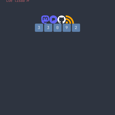
Lue lisää
3
3
0
9
2