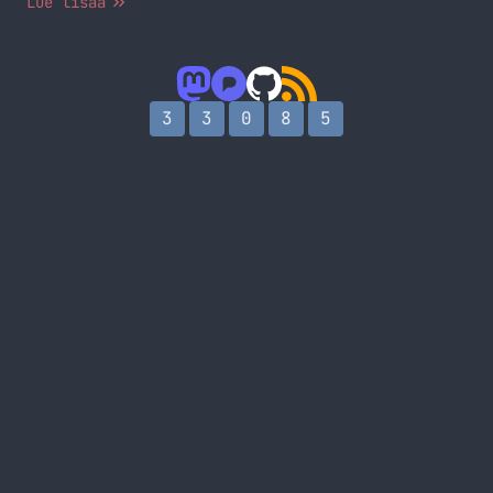
Lue lisää
3
3
0
8
5