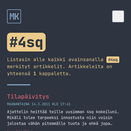
MK
#4sq
Listasin alle kaikki avainsanalla
#4sq
merkityt artikkelit. Artikkeleita on
yhteensä
1
kappaletta.
Tilapäivitys
MAANANTAINA 14.3.2011 KLO 17:41
Ajattelin heittää teille uusimman 4sq kokeiluni.
Mikäli tulee tarpeeksi innostusta niin voisin
jalostaa vähän pitemmälle tuota ja ehkä jopa
muillekkin tarjota koodia? Kokeilun näette täältä!