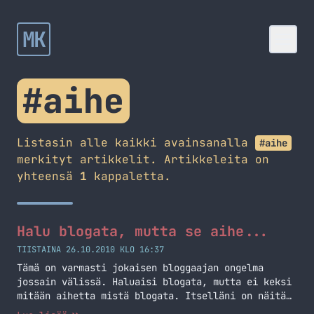
MK
#aihe
Listasin alle kaikki avainsanalla
#aihe
merkityt artikkelit. Artikkeleita on
yhteensä
1
kappaletta.
Halu blogata, mutta se aihe...
TIISTAINA 26.10.2010 KLO 16:37
Tämä on varmasti jokaisen bloggaajan ongelma
jossain välissä. Haluaisi blogata, mutta ei keksi
mitään aihetta mistä blogata. Itselläni on näitä
joskus ja tahtoisin tuottaa sisältöä blogiin,