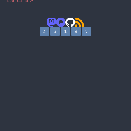
Lue lisää
mutta se aihe uupuu… Joten blogaankin nyt tästä,
ettei ole aihetta joten tämä muuttuu aiheeksi
jolloin voin blogata! Hmh menipä sekavaksi, no ei
se mitään! Eteenpäin sanoi mummo lumessa.… Jatka
lukemista Halu blogata, mutta se aihe…
3
3
1
8
7