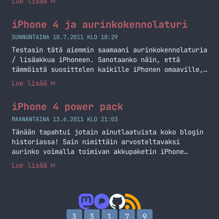
Lue lisää
iPhone 4 ja aurinkokennolaturi
SUNNUNTAINA 10.7.2011 KLO 10:29
Testasin tätä aiemmin saamaani aurinkokennolaturia
/ lisäakkua iPhoneen. Sanotaanko näin, että
tämmöistä suosittelen kaikille iPhonen omaaville,
sillä älypuhelimissa akku voi mennä suhteellisen
Lue lisää
nopeaan (riippuu miten paljon rämppää sitä) ja
iPhonessa kun ei ole suoraan irroitettavissa
iPhone 4 power pack
olevaa akkua niin tämänkaltainen ratkaisu on
juurikin passeli! Aurinko lataa tuota settiä
MAANANTAINA 13.6.2011 KLO 21:03
suhteellisen hyvin, mutta en ole saanut pidettyä
Tänään tapahtui jotain ainutlaatuista koko blogin
sitä… Jatka lukemista iPhone 4 ja
historiassa! Sain nimittäin arvosteltavaksi
aurinkokennolaturi
aurinko voimalla toimivan akkupaketin iPhone
4:lle! Kerron tässä viestissä hieman
Lue lisää
ensikokemuksia tuosta laitteesta ja tulen
palaamaan vielä tarkemmin kunhan olen saanut
käytettyä tuota ja testattua auringolla
lataamista. Ensimmäisenä pistää silmään tuon koko,
ilmaiseksihan ei lisäakku puhelimeen tule.
3
3
1
7
9