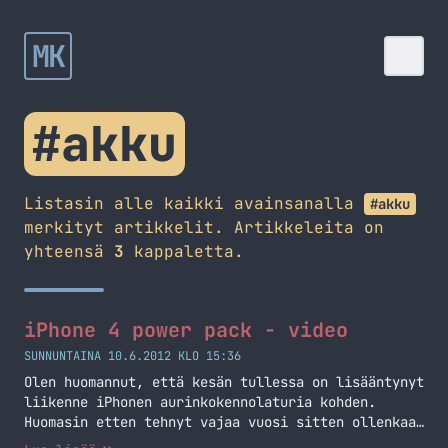
MK
#akku
Listasin alle kaikki avainsanalla
#akku
merkityt artikkelit. Artikkeleita on
yhteensä
3
kappaletta.
iPhone 4 power pack - video
SUNNUNTAINA 10.6.2012 KLO 15:36
Olen huomannut, että kesän tullessa on lisääntynyt
liikenne iPhonen aurinkokennolaturia kohden.
Huomasin etten tehnyt vajaa vuosi sitten ollenkaan
videota tästä laitteesta ja tässä se tulee.