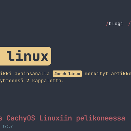
/
blogi
/
 linux
aikki avainsanalla
merkityt artikke
#arch linux
 yhteensä
2
kappaletta.
s CachyOS Linuxiin pelikoneessa
O 19:59