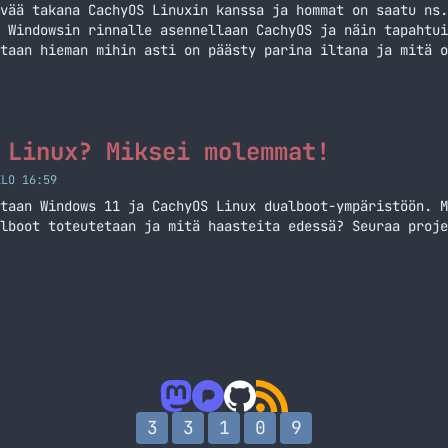
vää takana CachyOS Linuxin kanssa ja hommat on saatu ns.
 Windowsin rinnalle asennellaan CachyOS ja näin tapahtui
taan hieman mihin asti on päästy parina iltana ja mitä o
 Linux? Miksei molemmat!
KLO 16:59
taan Windows 11 ja CachyOS Linux dualboot-ympäristöön. M
lboot toteutetaan ja mitä haasteita edessä? Seuraa proje
3
3
1
0
9