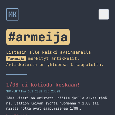
MK
#armeija
Listasin alle kaikki avainsanalla
merkityt artikkelit.
#armeija
Artikkeleita on yhteensä
1
kappaletta.
1/08 ei kotiudu koskaan!
SUNNUNTAINA 6.1.2008 KLO 23:28
Tämä viesti on omistettu niille joilla alkaa tämä
ns. valtion leivän syönti huomenna 7.1.08 eli
niille jotka ovat saapumiserää 1/08.
Tornari(Tornihuhu) kertoo, että saapumiserä 1/08