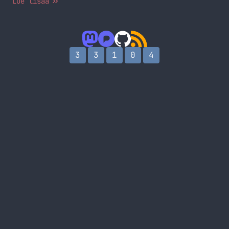
Lue lisää
3
3
1
0
4