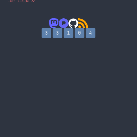
Lue lisää
3
3
1
0
4