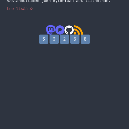
vastaanottimen joka kytketään aux liitäntään.
Lue lisää
3
3
2
5
8