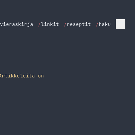
vieraskirja
/
linkit
/
reseptit
/
haku
Artikkeleita on