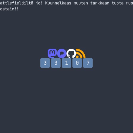
attlefieldiltä jo! Kuunnelkaas muuten tarkkaan tuota mus
ostain!!
3
3
1
0
7