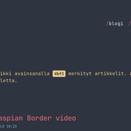
/
blogi
/
aikki avainsanalla
merkityt artikkelit. 
#bf3
letta.
aspian Border video
KLO 10:23