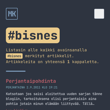
MK
#bisnes
Listasin alle kaikki avainsanalla
merkityt artikkelit.
#bisnes
Artikkeleita on yhteensä
1
kappaletta.
Perjantaipohdinta
PERJANTAINA 2.9.2011 KLO 19:21
Katsotaan jos saisi aloitettua uuden sarjan tänne
blogiin, tarkoituksena olisi perjantaisin aina
pohtia jotain minun elämään liittyvää. Tällä
kertaa tulee aika sekalainen seurakunta eri