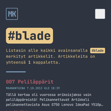
MK
#blade
Listasin alle kaikki avainsanalla
#blade
merkityt artikkelit. Artikkeleita on
yhteensä
1
kappaletta.
007 Peliläppärit
MAANANTAINA 7.10.2013 KLO 18:39
Tällä kertaa oli vuorossa erikoisjakso vain
peliläppäreistä! Pelikannettavat Artikkeli
pelikannettavista Asus G750 Lenovo IdeaPad Y510p
Razer Blade ja Blade Pro Lopetus Podcast löytyy