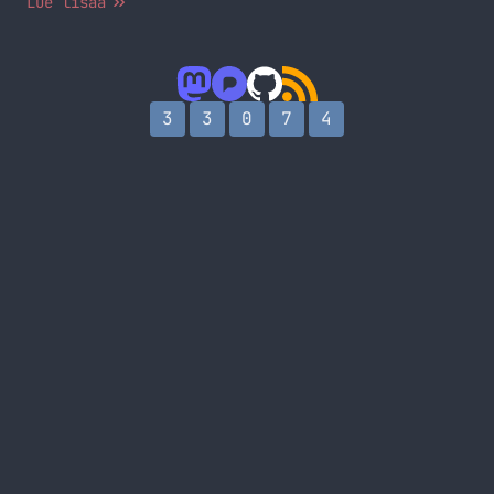
Lue lisää
iTunesista, hakusanalla markokaartinen ja linkit
löytyy valikon Podcast linkistä
(https://markokaartinen.net/kategoria/podcast/)
Seuraavan podcastin aiheita voi esittää
MarkoKaartinen.netissä tai Twitterissä @MarkoK
3
3
0
7
4