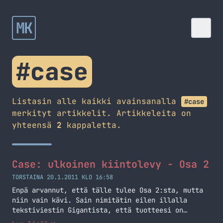
MK
#case
Listasin alle kaikki avainsanalla
#case
merkityt artikkelit. Artikkeleita on
yhteensä
2
kappaletta.
Case: ulkoinen kiintolevy - Osa 2
TORSTAINA 20.1.2011 KLO 16:58
Enpä arvannut, että tälle tulee Osa 2:sta, mutta
niin vain kävi. Sain nimitätin eilen illalla
tekstiviestin Gigantista, että tuotteesi on
noudettavissa myymälästä. Hetken mietin, että