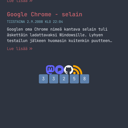
Lue lisää
Google Chrome - selain
TIISTAINA 2.9.2008 KLO 22:04
Googlen oma Chrome nimeä kantava selain tuli
äskettäin ladattavaksi Windowsille. Lyhyen
testailun jälkeen huomasin kuitenkin puutteen
siinä, nimittäin RSS syötteet, koitin avata
Lue lisää
syötettä selaimella niin sepä antoi mulle
kourallisen tekstiä. Tahdon ainakin ko.
ominaisuuden tähänkin selaimeen. Mutta olen
positiivisesti yllättynyt ja tulen käyttämään tätä
selainta nyt pari päivää aktiivisesti ja katsomaan
3
3
2
5
8
miten tämä toimii minun… Jatka lukemista Google
Chrome – selain