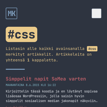
MK
#css
Listasin alle kaikki avainsanalla
#css
merkityt artikkelit. Artikkeleita on
yhteensä
1
kappaletta.
Simppelit napit SoMea varten
MAANANTAINA 8.6.2015 KLO 16:22
Kirjoittelin tässä koodia ja en löytänyt sopivaa
lisäosaa WordPressiin, jolla saisin hyvin
simppelit sosiaalisen median jakonapit näkyviin
siihen kohtaan mihin haluan ne. En halunnut mitään