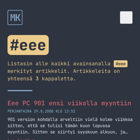
MK
#eee
Listasin alle kaikki avainsanalla
#eee
merkityt artikkelit. Artikkeleita on
yhteensä
3
kappaletta.
Eee PC 901 ensi viikolla myyntiin
PERJANTAINA 29.8.2008 KLO 13:52
901 version kohdalla arveltiin vielä kolme viikkoa
sitten, että se tulisi tämän kuun lopussa
myyntiin. Sitten se siirtyi syyskuun alkuun, ja
nyt huhuttu päivä olisi 5.9. Eli veikkaisin että