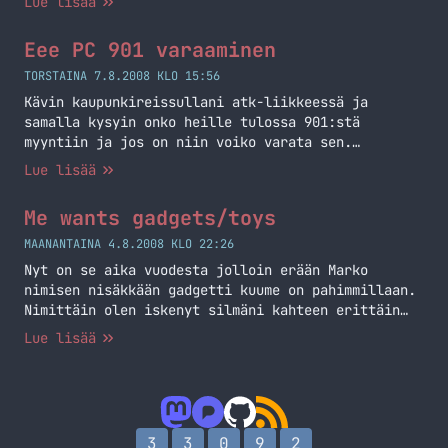
Lue lisää
saan oman kappaleeni käsiin syyskuun toisella
viikolla, päivästä en tiedä vielä, mutta toivotaan
Eee PC 901 varaaminen
näin. Olen arvellut jo pitempään, että näin tulee
käymään ja toivottavasti tuleminen ei… Jatka
TORSTAINA 7.8.2008 KLO 15:56
lukemista Eee PC 901 ensi viikolla myyntiin
Kävin kaupunkireissullani atk-liikkeessä ja
samalla kysyin onko heille tulossa 901:stä
myyntiin ja jos on niin voiko varata sen.
Tuloksena Savon tietokeskukselta on varattuna
Lue lisää
minulle yksi Eee Pc 901 kunhan se tulee ja hintaa
tulee olemaan 399 euroa. Ilmoittelen tarkemmin
Me wants gadgets/toys
kunhan sieltä päin tulee soittoa :) Saatte nyt
kestää minun Eee Pc kuumettani.
MAANANTAINA 4.8.2008 KLO 22:26
Nyt on se aika vuodesta jolloin erään Marko
nimisen nisäkkään gadgetti kuume on pahimmillaan.
Nimittäin olen iskenyt silmäni kahteen erittäin
mielenkiintoiseen ja mielestäni hyvään
Lue lisää
härpäkkeeseen/leluun. Tässä viestissä aion
jotenkin kertoa niistä, tai sitten vain länttään
kuvat teille ja voitte ottaa itse selvää, mutta se
jääköön nähtäväksi. Riippuu miten tämä viesti nyt
etenee. Asus Eee PC… Jatka lukemista Me wants
3
3
0
9
2