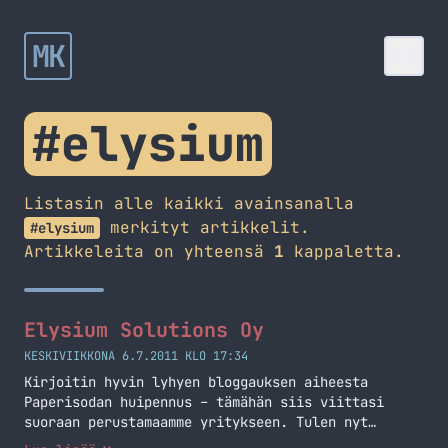
MK
#elysium
Listasin alle kaikki avainsanalla
merkityt artikkelit.
#elysium
Artikkeleita on yhteensä
1
kappaletta.
Elysium Solutions Oy
KESKIVIIKKONA 6.7.2011 KLO 17:34
Kirjoitin hyvin lyhyen bloggauksen aiheesta
Paperisodan huipennus – tämähän siis viittasi
suoraan perustamaamme yritykseen. Tulen nyt
pitämään pienen mainospostauksen yrityksestämme.