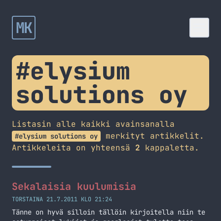
MK
#elysium
solutions oy
Listasin alle kaikki avainsanalla
merkityt artikkelit.
#elysium solutions oy
Artikkeleita on yhteensä
2
kappaletta.
Sekalaisia kuulumisia
TORSTAINA 21.7.2011 KLO 21:24
Tänne on hyvä silloin tällöin kirjoitella niin te