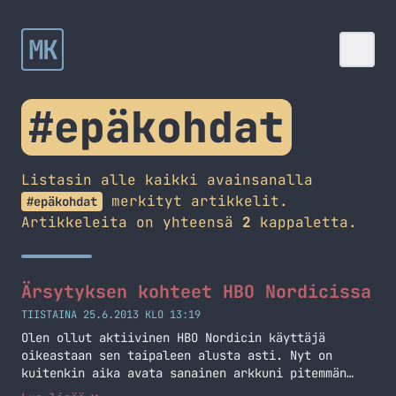
MK
#epäkohdat
Listasin alle kaikki avainsanalla
merkityt artikkelit.
#epäkohdat
Artikkeleita on yhteensä
2
kappaletta.
Ärsytyksen kohteet HBO Nordicissa
TIISTAINA 25.6.2013 KLO 13:19
Olen ollut aktiivinen HBO Nordicin käyttäjä
oikeastaan sen taipaleen alusta asti. Nyt on
kuitenkin aika avata sanainen arkkuni pitemmän
ajan jälkeen ja kertoa mitkä asiat ovat alkaneet