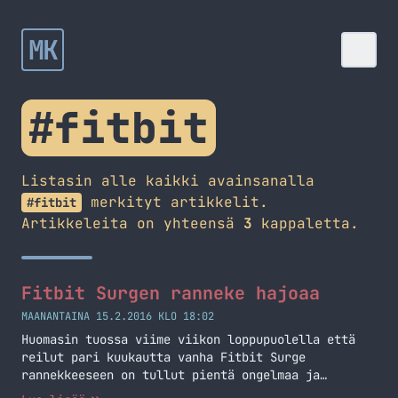
MK
#fitbit
Listasin alle kaikki avainsanalla
merkityt artikkelit.
#fitbit
Artikkeleita on yhteensä
3
kappaletta.
Fitbit Surgen ranneke hajoaa
MAANANTAINA 15.2.2016 KLO 18:02
Huomasin tuossa viime viikon loppupuolella että
reilut pari kuukautta vanha Fitbit Surge
rannekkeeseen on tullut pientä ongelmaa ja
laitoinkin siitä viestiä heidän tukeen. Alla onkin