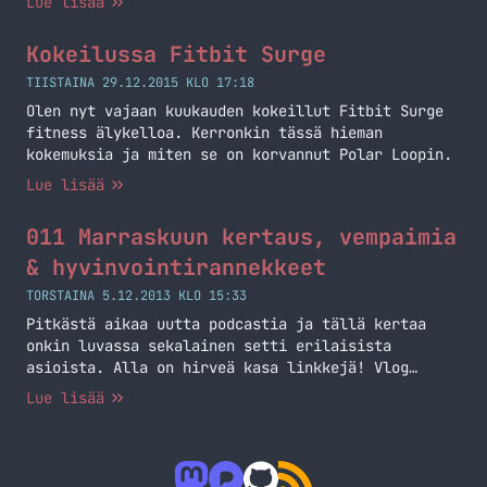
Lue lisää
pari kuvaa tuosta rannekkeesta ja huomaa
selkeästi, että ruuvien kohdalle on tullut rako ja
Kokeilussa Fitbit Surge
tuntuu, että liimaus on muutenkin pettämässä
toiselta puolen kun se nousee irti kellosta.
TIISTAINA 29.12.2015 KLO 17:18
Samaten toisella puolella… Jatka lukemista Fitbit
Olen nyt vajaan kuukauden kokeillut Fitbit Surge
Surgen ranneke hajoaa
fitness älykelloa. Kerronkin tässä hieman
kokemuksia ja miten se on korvannut Polar Loopin.
Lue lisää
011 Marraskuun kertaus, vempaimia
& hyvinvointirannekkeet
TORSTAINA 5.12.2013 KLO 15:33
Pitkästä aikaa uutta podcastia ja tällä kertaa
onkin luvassa sekalainen setti erilaisista
asioista. Alla on hirveä kasa linkkejä! Vlog
Digiexpot 2013 CM Storm Trigger Razer Deathadder
Lue lisää
2013 Canon Legria mini: linkki 1 – linkki 2 –
linkki 3 Sony DSC-QX10 Sony Xperia Tablet Z:
linkki 1 – linkki 2 Jolla JollaSuomi Fitbit Flex
Jawbone Up… Jatka lukemista 011 Marraskuun