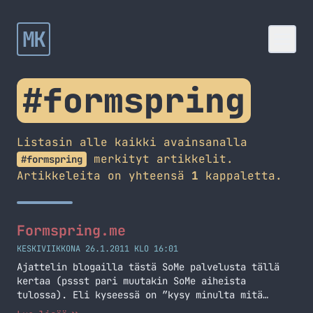
MK
#formspring
Listasin alle kaikki avainsanalla
merkityt artikkelit.
#formspring
Artikkeleita on yhteensä
1
kappaletta.
Formspring.me
KESKIVIIKKONA 26.1.2011 KLO 16:01
Ajattelin blogailla tästä SoMe palvelusta tällä
kertaa (pssst pari muutakin SoMe aiheista
tulossa). Eli kyseessä on ”kysy minulta mitä
tahansa” -tyyppinen palvelu. Eli sinä voit kysyä