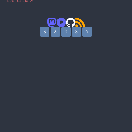
Lue lisää
siellä keneltä vain palveluun rekisteröityneeltä
käytännössä mitä vain. Voit käydä kysymässä
minultakin jotain – siis IHAN mitä tahansa!
Tietysti en takaa, että vastaan, sillä olen siellä
omalla nimelläni ja… Jatka lukemista Formspring.me
3
3
0
8
7