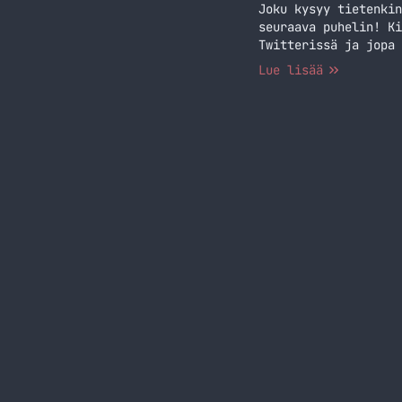
Joku kysyy tietenkin
seuraava puhelin! Ki
Twitterissä ja jopa 
tällä viikolla uusia
Lue lisää
mutta olinpa vääräss