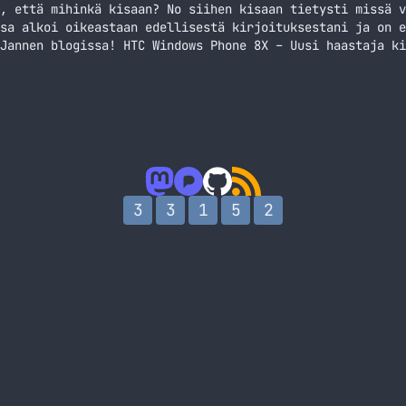
, että mihinkä kisaan? No siihen kisaan tietysti missä v
sa alkoi oikeastaan edellisestä kirjoituksestani ja on e
Jannen blogissa! HTC Windows Phone 8X – Uusi haastaja ki
 puhelimia. Oletin aluksi, että tulossa olisi Android-po
ä! Nyt… Jatka lukemista Uusi haastaja kisaan!
3
3
1
5
2