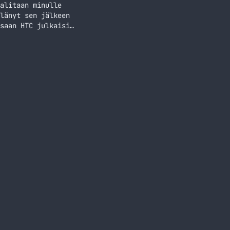
alitaan minulle
länyt sen jälkeen
saan HTC julkaisi
hjainen puhelin,