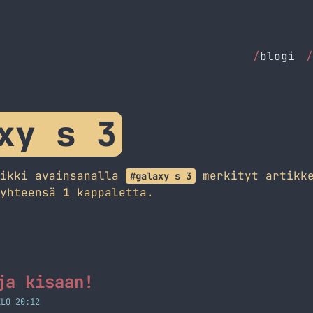
/
blogi
/
xy s 3
aikki avainsanalla
merkityt artikke
#galaxy s 3
 yhteensä
1
kappaletta.
ja kisaan!
KLO 20:12