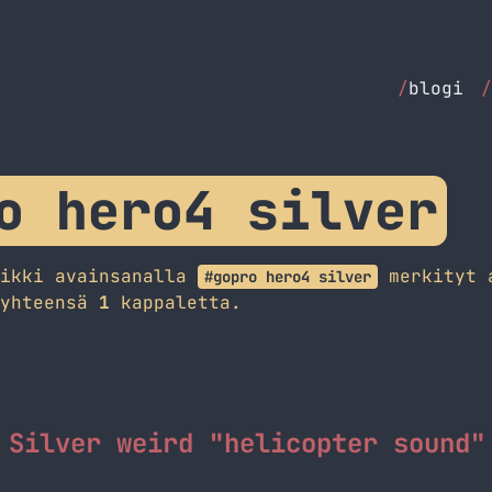
/
blogi
/
o hero4 silver
aikki avainsanalla
merkityt 
#gopro hero4 silver
 yhteensä
1
kappaletta.
 Silver weird "helicopter sound"