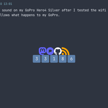
LO 13:01
 sound on my GoPro Hero4 Silver after I tested the wifi 
llows what happens to my GoPro.
3
3
1
8
6