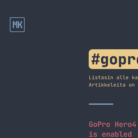
MK
#gopr
Listasin alle k
Artikkeleita on
GoPro Hero4
is enabled