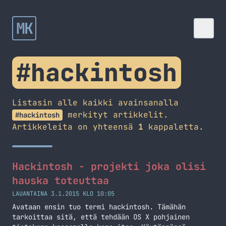
MK
#hackintosh
Listasin alle kaikki avainsanalla
merkityt artikkelit.
#hackintosh
Artikkeleita on yhteensä
1
kappaletta.
Hackintosh - projekti joka olisi
hauska toteuttaa
LAUANTAINA 3.1.2015 KLO 10:05
Avataan ensin tuo termi hackintosh. Tämähän
tarkoittaa sitä, että tehdään OS X pohjainen