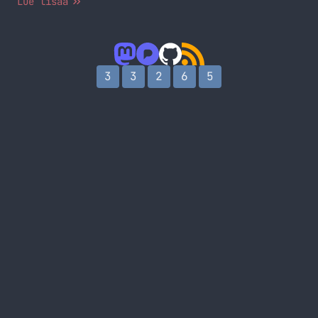
Lue lisää
esimerkiksi CoD 4 maksaa sen 15 dollaria eli vajaa
10 euroa, kun taas kaupasta pelistä joudut
maksamaan sen 50 euroa. Päätinpä testata tätä
palvelua, silläkin uhalla, että menettäisin 10
euroa. Tulos oli… Jatka lukemista Peleistä pelkät
3
3
2
6
5
serialit