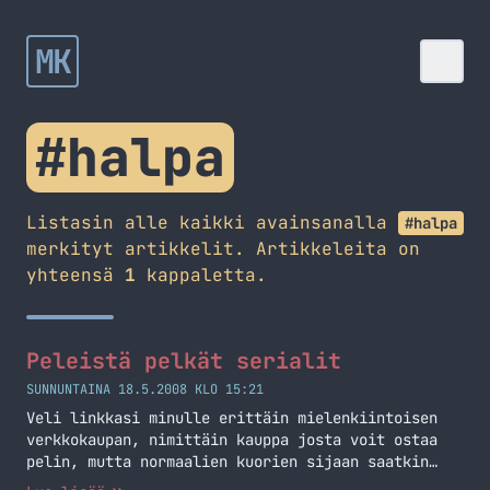
MK
#halpa
Listasin alle kaikki avainsanalla
#halpa
merkityt artikkelit. Artikkeleita on
yhteensä
1
kappaletta.
Peleistä pelkät serialit
SUNNUNTAINA 18.5.2008 KLO 15:21
Veli linkkasi minulle erittäin mielenkiintoisen
verkkokaupan, nimittäin kauppa josta voit ostaa
pelin, mutta normaalien kuorien sijaan saatkin
serialin. Hintaa ei pelille tule paljoa,