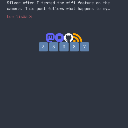
Silver after I tested the wifi feature on the
camera. This post follows what happens to my
GoPro.
Lue lisää
3
3
0
8
7