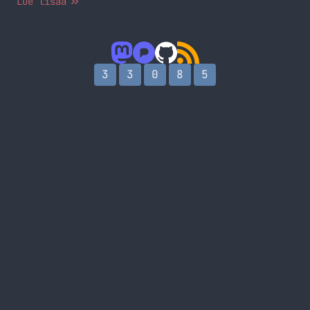
Lue lisää
silloin tällöin tarkistamassa onko tullut uutta
tai ehkäpä jopa käyttävät RSS-lukijaa avukseen.
Tämä sekalaisia kuulumisia postaus on heitä
varten! Kokoan tässä hieman tulevaa, tätä hetkeä
ja… Jatka lukemista Sekalaisia kuulumisia
3
3
0
8
5