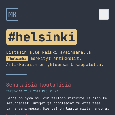
MK
#helsinki
Listasin alle kaikki avainsanalla
merkityt artikkelit.
#helsinki
Artikkeleita on yhteensä
1
kappaletta.
Sekalaisia kuulumisia
TORSTAINA 21.7.2011 KLO 21:24
Tänne on hyvä silloin tällöin kirjoitella niin te
satunnaiset lukijat ja googlaajat tulette taas
tänne vahingossa. Hienoa! On täällä niitä harvoja,
jotka seuraa oikeasti tätä blogia ja käyvät täällä