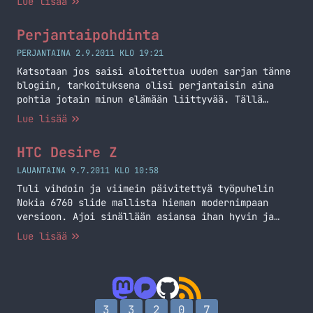
Lue lisää
jälkeen Twitterissä ja jopa Jannen blogissa! HTC
Windows Phone 8X – Uusi haastaja kisaan HTC
Perjantaipohdinta
julkaisi tällä viikolla uusia puhelimia. Oletin
aluksi, että tulossa olisi Android-pohjainen
PERJANTAINA 2.9.2011 KLO 19:21
puhelin, mutta olinpa väärässä! Nyt… Jatka
Katsotaan jos saisi aloitettua uuden sarjan tänne
lukemista Uusi haastaja kisaan!
blogiin, tarkoituksena olisi perjantaisin aina
pohtia jotain minun elämään liittyvää. Tällä
kertaa tulee aika sekalainen seurakunta eri
Lue lisää
aiheista. Toki voitte liittyä seuraani pohtimaan
ja aloittaa tekemään samaa omassa blogissa! Omat
HTC Desire Z
projektit Aloitetaan verkosta, eli kävästään läpi
muutama oma projekti ja niiden status.
LAUANTAINA 9.7.2011 KLO 10:58
MarkoKaartinen.net on hyvässä jamassa ja sitä en…
Tuli vihdoin ja viimein päivitettyä työpuhelin
Jatka lukemista Perjantaipohdinta
Nokia 6760 slide mallista hieman modernimpaan
versioon. Ajoi sinällään asiansa ihan hyvin ja
pystyi vastaamaan puheluihin ja kirjoittelemaan
Lue lisää
tekstareita. Tietäen omat tarpeet puhelimelle niin
tuo ei tulisi kovin kauaa enää olemaan tehokas
väline, niinpä se sai väistyä modernin Androidin
tieltä.
3
3
2
0
7