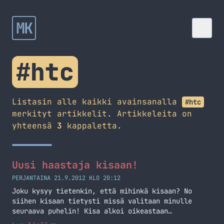
MK
#htc
Listasin alle kaikki avainsanalla
#htc
merkityt artikkelit. Artikkeleita on
yhteensä
3
kappaletta.
Uusi haastaja kisaan!
PERJANTAINA 21.9.2012 KLO 20:12
Joku kysyy tietenkin, että mihinkä kisaan? No
siihen kisaan tietysti missä valitaan minulle
seuraava puhelin! Kisa alkoi oikeastaan
edellisestä kirjoituksestani ja on elänyt sen