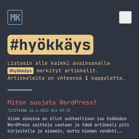
MK
#hyökkäys
Listasin alle kaikki avainsanalla
merkityt artikkelit.
#hyökkäys
Artikkeleita on yhteensä
1
kappaletta.
Miten suojata WordPress?
TIISTAINA 16.4.2013 KLO 09:33
Viime aikoina on ollut suhteellisen iso hyökkäys
WordPress saitteja vastaan ja tämä artikkeli piti
kirjoitella jo aiemmin, mutta hieman venähti.
Listaankin alle pienen tehtävälistan tapaisen jota