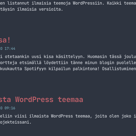
en listannut ilmaisia teemoja WordPressiin. Kaikki teema
täysin ilmaisia versioita.
sa!
LO 17:44
i otetaankin uusi kisa käsittelyyn. Huomasin tässä joulu
ortteja etsimällä löydettiin tänne minun blogin puolelle
kuukautta Spotifyyn kilpailun palkintona! Osallistuminen
 Nimittäin kaikkien keskustelualueelle rekisteröityneide
sa arvotaan loppiaisena (6.1.2015) yksi kappale lahjakor
ä sinun… Jatka lukemista Spotify -kisa!
sta WordPress teemaa
LO 09:16
eliin viisi ilmaista WordPress teemaa, joita olen joko i
ojekteissani.