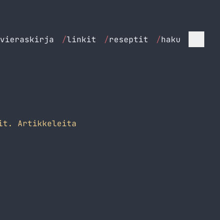
vieraskirja
/
linkit
/
reseptit
/
haku
it. Artikkeleita