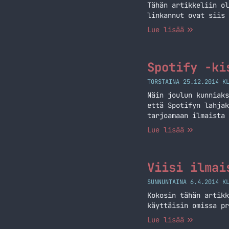
Tähän artikkeliin ol
linkannut ovat siis 
Lue lisää
Spotify -ki
TORSTAINA 25.12.2014 K
Näin joulun kunniaks
että Spotifyn lahjak
tarjoamaan ilmaista 
ja vieläpä ilmaista!
Lue lisää
osallistuneiden kans
Alla vielä asiat mit
Viisi ilmai
SUNNUNTAINA 6.4.2014 K
Kokosin tähän artikk
käyttäisin omissa pr
Lue lisää