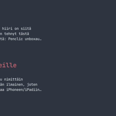
 hiiri on siitä
n tehnyt tästä
tä: Penclic unboxaus
 olevan… Jatka
eille
u nimittäin
än ilmainen, joten
aa iPhoneen/iPadiin
llus ei ole enää…