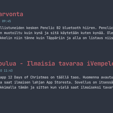
arvonta
O 09:45
llistuneiden kesken Penclic B2 bluetooth hiiren. Penclic
n muotoiltu kuin kynä ja sitä käytetään kuten kynää. Ole
kkelin niin tänne kuin Täppäriin ja alla on listaus niis
k Pro Penclic B2 ja Nexus 7 Arvontaan osallistutaan alla
 arvonta
oulua - Ilmaisia tavaraa iVempel
LO 11:43
app 12 Days of Christmas on täällä taas. Huomenna avautu
a saat ilmaisen lahjan App Storesta. Sovellus on itsessä
kkimalla tämän ja sitten kun vielä saat ilmaiseksi tavar
llään! Älä siis missaa tätä, yksi luukku per päivä! Sove
äivää joulua – Ilmaisia tavaraa iVempeleille