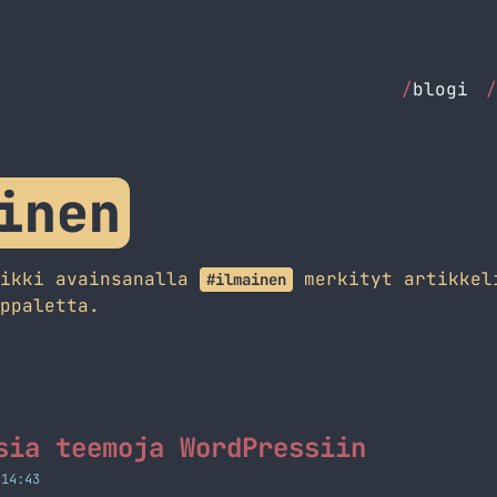
/
blogi
/
inen
aikki avainsanalla
merkityt artikkel
#ilmainen
ppaletta.
sia teemoja WordPressiin
 14:43