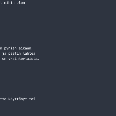
t mihin olen
n pyhien aikaan,
 ja päätin lähteä
 on yksinkertaista
n ja keskusteluun
tteja Spotifyyn.
tse käyttänyt tai