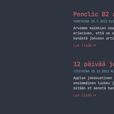
Penclic B2 
TORSTAINA 25.7.2013 KL
Arvomme kaikkien osa
erikoinen, että se o
kynästä jokusen arti
Penclic B2 ja MacBoo
Lue lisää
lukemista Penclic B2
12 päivää j
TIISTAINA 25.12.2012 K
Applen jokavuotinen 
ensimmäinen luukku j
mitään et menetä han
niin riemu on ylimmi
Lue lisää
Jatka lukemista 12 p