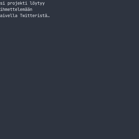
si projekti löytyy
ihmettelemään
aivella Twitteristä
in listattu
… Jatka lukemista