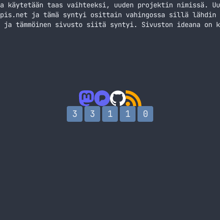
a käytetään taas vaihteeksi, uuden projektin nimissä. Uu
pis.net ja tämä syntyi osittain vahingossa sillä lähdin 
 ja tämmöinen sivusto siitä syntyi. Sivuston ideana on k
 twiittejä eri hashtageilla. SomeKirppiksen sivuilla onk
y milläkin sivulla. Tweettien data menee kantaan ja sitä
3
3
1
1
0