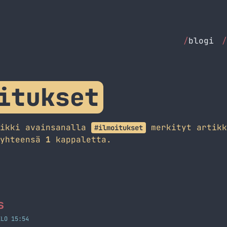
/
blogi
/
itukset
aikki avainsanalla
merkityt artikk
#ilmoitukset
 yhteensä
1
kappaletta.
s
KLO 15:54