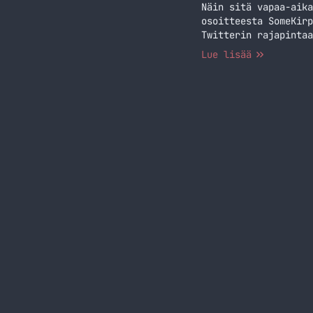
Näin sitä vapaa-aika
osoitteesta SomeKirp
Twitterin rajapintaa
joka viides minuutti
Lue lisää
hashtagit mitkä näky
#SomeKirppis